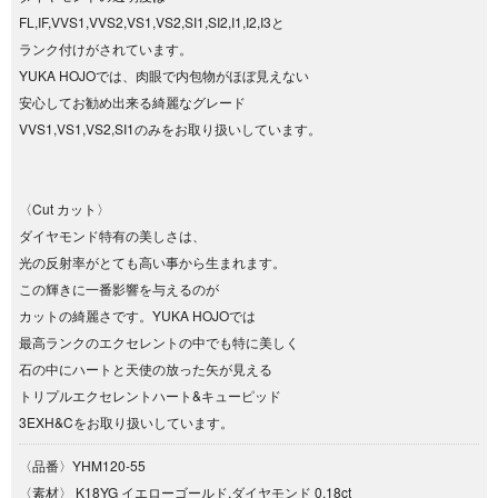
FL,IF,VVS1,VVS2,VS1,VS2,SI1,SI2,I1,I2,I3と
ランク付けがされています。
YUKA HOJOでは、肉眼で内包物がほぼ見えない
安心してお勧め出来る綺麗なグレード
VVS1,VS1,VS2,SI1のみをお取り扱いしています。
〈Cut カット〉
ダイヤモンド特有の美しさは、
光の反射率がとても高い事から生まれます。
この輝きに一番影響を与えるのが
カットの綺麗さです。YUKA HOJOでは
最高ランクのエクセレントの中でも特に美しく
石の中にハートと天使の放った矢が見える
トリプルエクセレントハート&キューピッド
3EXH&Cをお取り扱いしています。
〈品番〉YHM120‐55
〈素材〉 K18YG イエローゴールド,ダイヤモンド 0.18ct