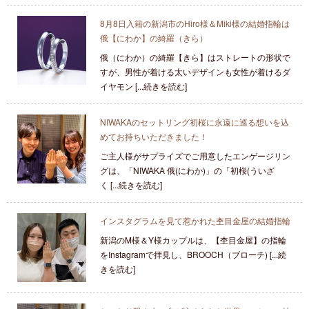
8月8日入籍の新潟市のHiro様＆Miki様の結婚指輪は
俄【にわか】の綺羅（きら）
俄（にわか）の綺羅【きら】はストレートの形状で
すが、男性が着ける太いデザインも女性が着けるダ
イヤモン [...続きを読む]
NIWAKAのセットリング初桜に永遠に巡る想いを込
めてお持ちいただきました！
ご主人様がサプライズでご用意したエンゲージリン
グは、「NIWAKA 俄(にわか)」の「初桜(ういざ
く [...続きを読む]
インスタグラムを見て惹かれた杢目金屋の結婚指輪
新潟のM様＆Y様カップルは、【杢目金屋】の指輪
をInstagramで拝見し、BROOCH（ブローチ) [...続
きを読む]