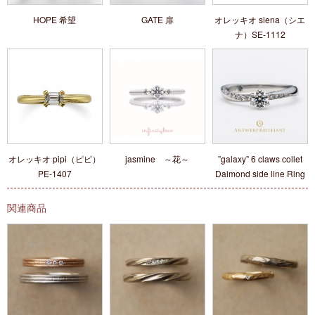
HOPE 希望
GATE 扉
オレッキオ siena（シエ
ナ）SE‐1112
オレッキオ pipi（ピピ）
jasmine ～花～
”galaxy” 6 claws collet
PE‐1407
Daimond side line Ring
関連商品