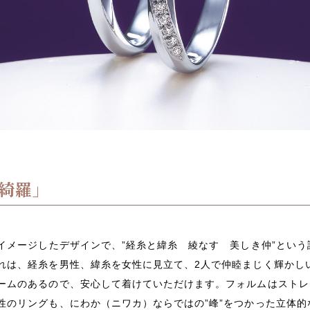
綺羅」
イメージしたデザインで、”経糸と緯糸 綾なす 美しき仲”とい
れは、経糸を男性、緯糸を女性に見立て、2人で仲睦まじく輝かし
ームのあるので、安心して着けていただけます。フォルムはストレ
性のリングも、にわか（ニワカ）ならではの”峰”をつかった立体