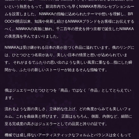
いという熱意をもって、新潟市内でいち早くNIWAKA専用のレセプションルー
ムを設置しました。 NIWAKAの指輪に込められたテーマや想いを理解し、BR
OOCH開店以来、知識や発展し続けるNIWAKAブランドをお客様にお伝えする
べく、NIWAKAの真髄に触れ、千二百年の歴史を持つ京都で誕生したNIWAKA
の美意識を学んでまいりました。
NIWAKAは受け継がれる日本の美が息づく作品に溢れています。俄のリングに
は、ひとつひとつ名前があり、美しい日本の情景と想いが込められていま
す。 それがまるでふたりの思い出のような美しい風景に重なる…指にした瞬
間から、ふたりの新しいストーリーが始まるそんな指輪です。
俄はジュエリーひとつひとつを「商品」ではなく「作品」としてとらえてい
ます。
流れるような面の美しさ、立体的な仕上げ、どの角度からみても美しいフォ
ルム。これを曲線美と呼びます。 正面はもちろん、側面、内側など、細部に
至る完成度の高さはジュエラーとしての品質と誇りの証です。
機械では成し得ないアーティスティックなフォルムとバランスは全くもって