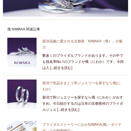
俄 NIWAKA 関連記事
新潟花嫁に愛される京都発「NIWAKA（俄）」の魅
力
数多くのブライダルブランドがあります。その中で
も指名率No.1のブランドが俄（にわか）です。今回
は人 [...続きを読む]
新潟で気品をまとう和ジュエリーを探すなら俄(に
わか)
新潟で和ジュエリーを探すなら俄（にわか）がおす
すめ。今日紹介するのは日本の京都発祥のブライダ
ルジュエ [...続きを読む]
ブライダルストーリーにわかNIWAKA(俄)～ダイヤ
モンドの秘密編①～