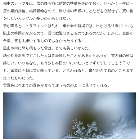
備中のカップルは、雪の降る前に結婚の準備を進めておく。せっかく一生に一
度の婚約指輪、結婚指輪なので、帰り道の天候のことなどを心配せずに買い物
をしたいカップルが多いのかもしれない。
雪が降ると、トラフィックは乱れ、車社会の新潟では、出かける往来にいつも
以上の時間がかかるので、雪は歓迎せざるものであるのだが、しかし、全部が
全部、雪を毛嫌いするものでもなかったりする。
里山や街に降り積もった雪は、とても美しいからだ。
幼少期を新潟ですごした人は皆経験したことがあるかと思うが、雪の日の朝は
嬉しい。いつもなら、もう少し布団の中にいたいとぐずぐずしてしまう日で
も、家族に今朝は雪が降っている、と言われると、飛び起きて窓のところまで
走ったものだった。
雪景色は今までの景色がまるで違うもののように見せてくれる。