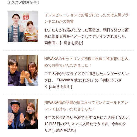
オススメ関連記事！
インスピレーションでお選びになったのは人気ブラ
ンドにわかの茜雲
おふたりがお選びになった茜雲は、朝日を浴びて茜
色に染まる雲をイメージしてデザインされました。
両側面に [...続きを読む]
NIWAKAのセットリング初桜に永遠に巡る想いを込
めてお持ちいただきました！
ご主人様がサプライズでご用意したエンゲージリン
グは、「NIWAKA 俄(にわか)」の「初桜(ういざ
く [...続きを読む]
NIWAKA俄の花麗が気に入ってピンクゴールドアレ
ンジでお持ちいただきました！
４年のお付き合いを経て今年12月にご入籍！なんと
12月25日のクリスマス入籍だそうです。今年のク
リス [...続きを読む]