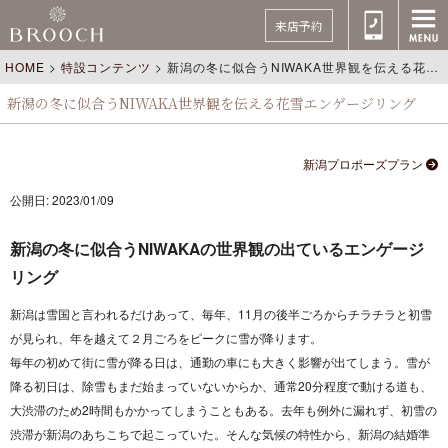
来店予約
HOME
>
特設コンテンツ
>
新潟の冬に似合うNIWAKA世界観を伝える花雪エンゲージリング
新潟の冬に似合うNIWAKA世界観を伝える花雪エンゲージリング
新潟プロポーズプラン
公開日: 2023/01/09
新潟の冬に似合うNIWAKAの世界観の出ているエンゲージ
リング
新潟は雪国と言われるだけあって、毎年、11月の後半ごろからチラチラと初雪
が見られ、年を越えて２月ごろをピークに雪が降ります。
毎年の初めて街に雪が降る日は、通勤の車にも大きく影響が出てしまう。雪が
降る初日は、除雪もまだ始まっていないからか、通常20分程度で動ける道も、
大渋滞のため2時間もかかってしまうこともある。去年も例外に漏れず、初雪の
渋滞が新潟のあちこちで起こっていた。そんな気候の特性から、新潟の結婚準