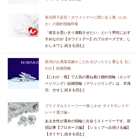
新潟男子必見！ホワイトデーに間に合う俄（にわ
か）の婚約指輪特集
「彼女を思いきり感動させたい」という男性におす
すめなのが【ホワイトデー】のプロポーズです。し
かしホワ [...続きを読む]
新潟のお洒落花嫁がこだわるぴったりと重なる【に
わか】結婚指輪
【にわか・俄】で人気の重ね着け婚約指輪（エンゲ
ージリング）結婚指輪（マリッジリング）は、木洩
日、せせ [...続きを読む]
ブライダルストーリー〜俄 にわか ダイヤモンドグ
レード選び編～
ある女性が運命の指輪に出会うストーリーです。前
回記事【プロポーズ編】【ショップへ出掛ける編】
【ダイヤ [...続きを読む]