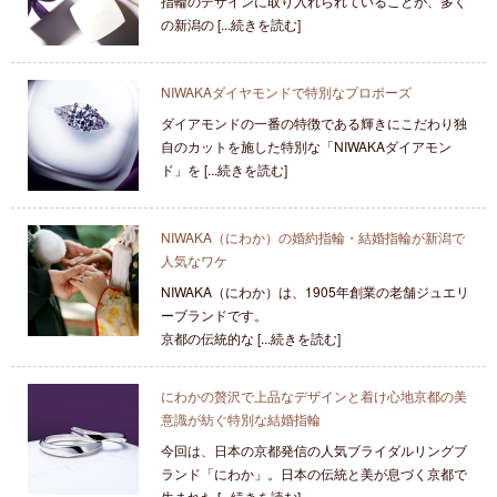
指輪のデザインに取り入れられていることが、多く
の新潟の [...続きを読む]
NIWAKAダイヤモンドで特別なプロポーズ
ダイアモンドの一番の特徴である輝きにこだわり独
自のカットを施した特別な「NIWAKAダイアモン
ド」を [...続きを読む]
NIWAKA（にわか）の婚約指輪・結婚指輪が新潟で
人気なワケ
NIWAKA（にわか）は、1905年創業の老舗ジュエリ
ーブランドです。
京都の伝統的な [...続きを読む]
にわかの贅沢で上品なデザインと着け心地京都の美
意識が紡ぐ特別な結婚指輪
今回は、日本の京都発信の人気ブライダルリングブ
ランド「にわか」。日本の伝統と美が息づく京都で
生まれた [...続きを読む]