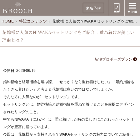
来店予約
HOME
>
特設コンテンツ
>
花嫁様に人気のNIWAKAセットリングをご紹介！重ね着けが美しい理由とは？
花嫁様に人気のNIWAKAセットリングをご紹介！重ね着けが美しい
理由とは？
新潟プロポーズプラン
公開日: 2026/06/19
婚約指輪と結婚指輪を選ぶ際、
「せっかくなら重ね着けしたい」
「婚約指輪も
たくさん着けたい」
と考える花嫁様は多いのではないでしょうか。
そんな方に人気なのが「セットリング」です。
セットリングとは、婚約指輪と結婚指輪を重ねて着けることを前提にデザイン
されたリングのこと。
中でもNIWAKA（にわか）は、重ね着けした時の美しさにこだわったセットリ
ングが豊富に揃っています。
今回は、花嫁様から支持されるNIWAKAセットリングの魅力についてご紹介し