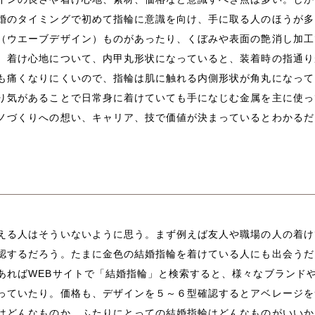
婚のタイミングで初めて指輪に意識を向け、手に取る人のほうが多
（ウエーブデザイン）ものがあったり、くぼみや表面の艶消し加工
。着け心地について、内甲丸形状になっていると、装着時の指通り
も痛くなりにくいので、指輪は肌に触れる内側形状が角丸になって
り気があることで日常身に着けていても手になじむ金属を主に使っ
ノづくりへの想い、キャリア、技で価値が決まっているとわかるだ
える人はそういないように思う。まず例えば友人や職場の人の着け
認するだろう。たまに金色の結婚指輪を着けている人にも出会うだ
あればWEBサイトで「結婚指輪」と検索すると、様々なブランド
っていたり。価格も、デザインを５～６型確認するとアベレージを
はどんなものか、ふたりにとっての結婚指輪はどんなものがいいか