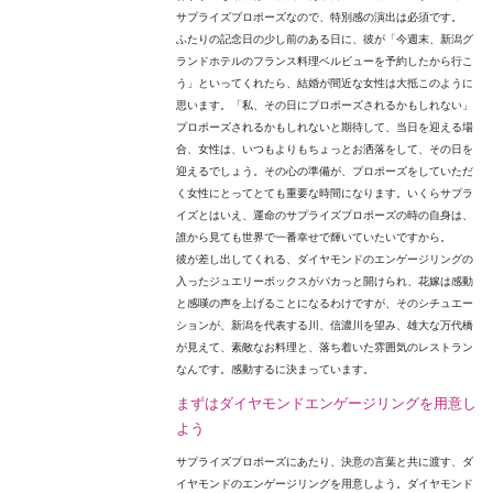
サプライズプロポーズなので、特別感の演出は必須です。
ふたりの記念日の少し前のある日に、彼が「今週末、新潟グ
ランドホテルのフランス料理ベルビューを予約したから行こ
う」といってくれたら、結婚が間近な女性は大抵このように
思います。「私、その日にプロポーズされるかもしれない」
プロポーズされるかもしれないと期待して、当日を迎える場
合、女性は、いつもよりもちょっとお洒落をして、その日を
迎えるでしょう。その心の準備が、プロポーズをしていただ
く女性にとってとても重要な時間になります。いくらサプラ
イズとはいえ、運命のサプライズプロポーズの時の自身は、
誰から見ても世界で一番幸せで輝いていたいですから。
彼が差し出してくれる、ダイヤモンドのエンゲージリングの
入ったジュエリーボックスがパカっと開けられ、花嫁は感動
と感嘆の声を上げることになるわけですが、そのシチュエー
ションが、新潟を代表する川、信濃川を望み、雄大な万代橋
が見えて、素敵なお料理と、落ち着いた雰囲気のレストラン
なんです。感動するに決まっています。
まずはダイヤモンドエンゲージリングを用意し
よう
サプライズプロポーズにあたり、決意の言葉と共に渡す、ダ
イヤモンドのエンゲージリングを用意しよう。ダイヤモンド