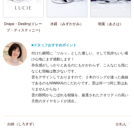
Drape・Destiny(ドレー
水鏡 （みずかがみ）
朝葉（あさは）
プ・ディスティニー)
■スタッフおすすめポイント
付けた瞬間に「ツルッ」とした優しい、そして気持ちいい着
け心地にまず感動します！
存在感がしっかりとあるのにもかかわらず、こんなにも指に
なじむ指輪は数少ないです。
雲をデザインしておりますので、２本のリングが違った曲線
であるのもNIWAKAのこだわりです。雲は何一つ同じ形はあ
りませんからね！
雲の隙間からこぼれる朝陽を、厳選されたクオリティの高い
天然のダイヤモンドが演出。
白鈴（しろすず）
かれん