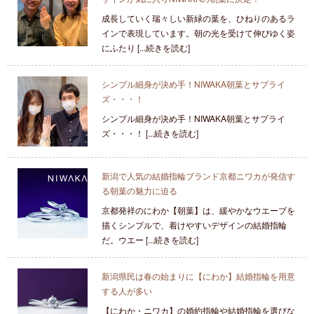
成長していく瑞々しい新緑の葉を、ひねりのあるラ
インで表現しています。朝の光を受けて伸びゆく姿
にふたり [...続きを読む]
シンプル細身が決め手！NIWAKA朝葉とサプライ
ズ・・・！
シンプル細身が決め手！NIWAKA朝葉とサプライ
ズ・・・！ [...続きを読む]
新潟で人気の結婚指輪ブランド京都ニワカが発信す
る朝葉の魅力に迫る
京都発祥のにわか【朝葉】は、緩やかなウエーブを
描くシンプルで、着けやすいデザインの結婚指輪
だ。ウエー [...続きを読む]
新潟県民は春の始まりに【にわか】結婚指輪を用意
する人が多い
【にわか・ニワカ】の婚約指輪や結婚指輪を選びな