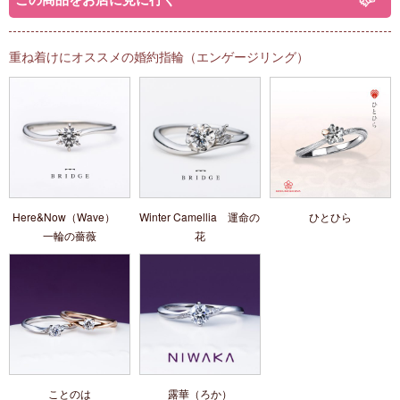
重ね着けにオススメの婚約指輪（エンゲージリング）
Here&Now（Wave）
Winter Camellia 運命の
ひとひら
一輪の薔薇
花
ことのは
露華（ろか）