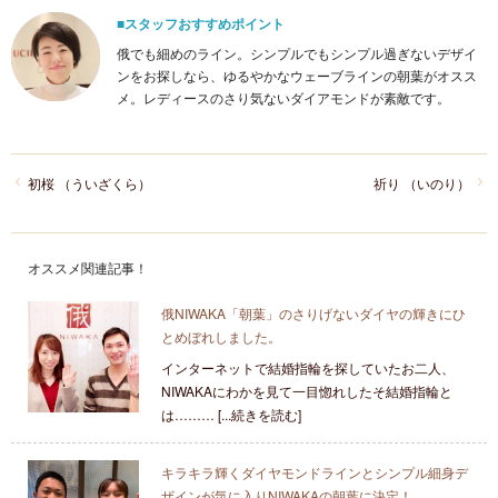
■スタッフおすすめポイント
俄でも細めのライン。シンプルでもシンプル過ぎないデザイ
ンをお探しなら、ゆるやかなウェーブラインの朝葉がオスス
メ。レディースのさり気ないダイアモンドが素敵です。
初桜 （ういざくら）
祈り （いのり）
オススメ関連記事！
俄NIWAKA「朝葉」のさりげないダイヤの輝きにひ
とめぼれしました。
インターネットで結婚指輪を探していたお二人、
NIWAKAにわかを見て一目惚れしたそ結婚指輪と
は……… [...続きを読む]
キラキラ輝くダイヤモンドラインとシンプル細身デ
ザインが気に入りNIWAKAの朝葉に決定！