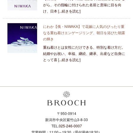
がら、その指輪に付けられた名前と意味に目を向
け、日本 [...続きを読む]
にわか【俄・NIWAKA】で花嫁に人気のぴったり重
なる重ね着けエンゲージリング、朝日を浴びた朝露
の輝き
重ね着けとは女性にだけできる、特別な着け方だ。
結婚やお祝い、幸福、継続、継承、出産など自身に
とって喜 [...続きを読む]
〒950-0914
新潟市中央区紫竹山3-8-33
TEL.
025-246-0007
営業時間：11:00～19:30（受付最終18:30）