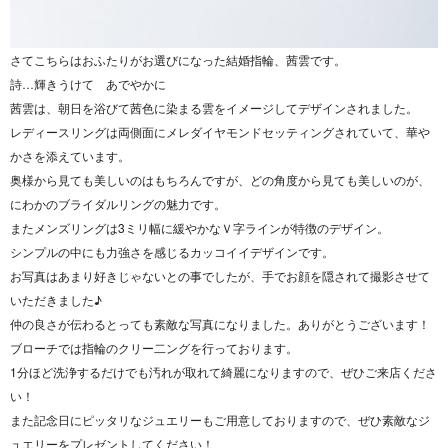
さてこちらはおふたりがお選びになった結婚指輪、茜雲です。
詩…輝きうけて あでやかに
茜雲は、朝日を浴びて茜色に染まる雲をイメージしてデザインされました。
レディースリングは両側面にメレダイヤモンドセッティングされていて、華や
かさを添えています。
奥様から見ても美しいのはもちろんですが、どの角度から見ても美しいのが、
にわかのブライダルリングの魅力です。
またメンズリングは3ミリ幅に緩やかなＶ字ラインが特徴のデザイン。
シンプルの中にも力強さを感じるカッコイイデザインです。
お写真はあまり好きじゃないとの事でしたが、手でお顔を隠されて撮影させて
いただきました♪
仲の良さが伝わるとっても素敵な写真になりました。ありがとうございます！
ブローチでは指輪のクリー二ングを行っております。
1分ほど洗浄するだけでも汚れが取れて綺麗になりますので、ぜひご来店くださ
い！
また記念日にピッタリなジュエリーもご用意しておりますので、ぜひ素敵なジ
ュエリーをプレゼントしてください！