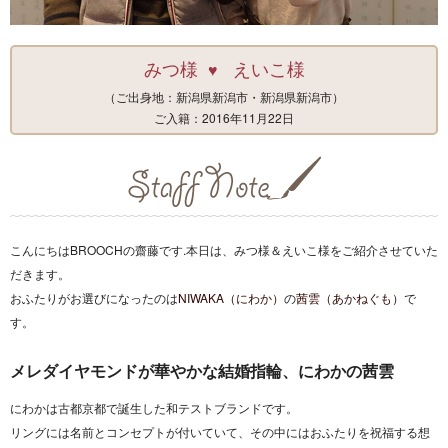
みつ様
えいこ様
♥
（ご出身地：新潟県新潟市・新潟県新潟市）
ご入籍：2016年11月22日
こんにちはBROOCHの齋藤です.本日は、みつ様＆えいこ様をご紹介させていた
だきます。
おふたりがお選びになったのは
NIWAKA（にわか）
の
茜雲（あかねぐも）
で
す。
メレダイヤモンドが華やかな結婚指輪、にわかの茜雲
にわかは古都京都で誕生した和テストブランドです。
リングには名前とコンセプトが付いていて、その中にはおふたりを祝福する想