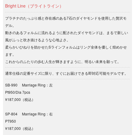
Bright Line（ブライトライン）
プラチナのたっぷり感と存在感のある7石のダイヤモンドを使用した贅沢モ
デル。
動きのあるフォルムに流れるように配されたダイヤモンドは、まるで新しい
風がふっと吹き抜けるような心地よさ。
柔らかいひねりを効かせたSラインフォルムはリング全体を優しく煌めかせ
ます。
これからのふたりの歩む人生が輝きますように、明るい未来を願って。
通常仕様の定番サイズに限り、すぐにお届けできる即対応可能モデルです。
SB-990 Marriage Ring：左
Pt950/Dia 7pcs
¥187,000（税込）
SP-804 Marriage Ring：右
PT950
¥187,000（税込）