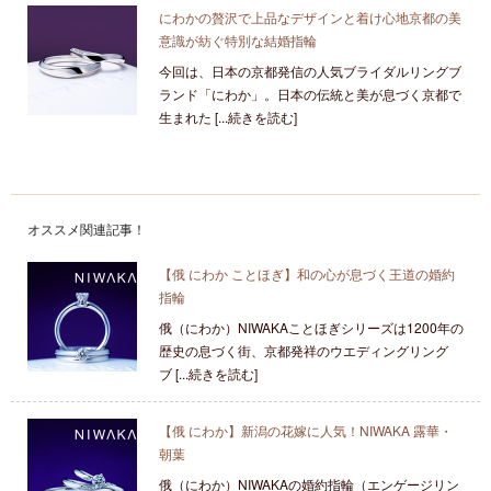
にわかの贅沢で上品なデザインと着け心地京都の美
意識が紡ぐ特別な結婚指輪
今回は、日本の京都発信の人気ブライダルリングブ
ランド「にわか」。日本の伝統と美が息づく京都で
生まれた [...続きを読む]
オススメ関連記事！
【俄 にわか ことほぎ】和の心が息づく王道の婚約
指輪
俄（にわか）NIWAKAことほぎシリーズは1200年の
歴史の息づく街、京都発祥のウエディングリング
ブ [...続きを読む]
【俄 にわか】新潟の花嫁に人気！NIWAKA 露華・
朝葉
俄（にわか）NIWAKAの婚約指輪（エンゲージリン