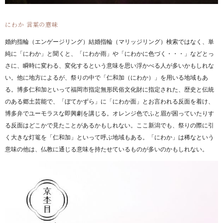
にわか 言葉の意味
婚約指輪（エンゲージリング）結婚指輪（マリッジリング）検索ではなく、単
純に「にわか」と聞くと、「にわか雨」や「にわかに色づく・・・」などとっ
さに、瞬時に変わる、変化するという意味を思い浮かべる人が多いかもしれな
い。他に地方によるが、祭りの中で「仁和加（にわか）」を用いる地域もあ
る。博多仁和加といって福岡市指定無形民俗文化財に指定された、歴史と伝統
のある郷土芸能で、「ぼてかずら」に「にわか面」とお言われる反面を着け、
博多弁でユーモラスな即興劇を講じる。オレンジ色でふと眉が困っていたりす
る反面はどこかで見たことがあるかもしれない。ここ新潟でも、祭りの際に引
く大きな灯篭を「仁和加」といって呼ぶ地域もある。「にわか」は稀なという
意味の他は、仏教に通じる意味を持たせているものが多いのかもしれない。