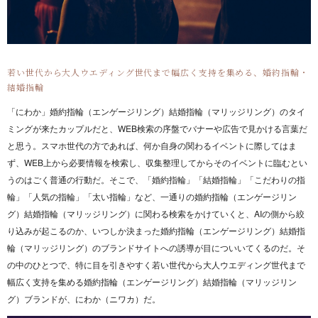
若い世代から大人ウエディング世代まで幅広く支持を集める、婚約指輪・
結婚指輪
「にわか」婚約指輪（エンゲージリング）結婚指輪（マリッジリング）のタイ
ミングが来たカップルだと、WEB検索の序盤でバナーや広告で見かける言葉だ
と思う。スマホ世代の方であれば、何か自身の関わるイベントに際してはま
ず、WEB上から必要情報を検索し、収集整理してからそのイベントに臨むとい
うのはごく普通の行動だ。そこで、「婚約指輪」「結婚指輪」「こだわりの指
輪」「人気の指輪」「太い指輪」など、一通りの婚約指輪（エンゲージリン
グ）結婚指輪（マリッジリング）に関わる検索をかけていくと、AIの側から絞
り込みが起こるのか、いつしか決まった婚約指輪（エンゲージリング）結婚指
輪（マリッジリング）のブランドサイトへの誘導が目についいてくるのだ。そ
の中のひとつで、特に目を引きやすく若い世代から大人ウエディング世代まで
幅広く支持を集める婚約指輪（エンゲージリング）結婚指輪（マリッジリン
グ）ブランドが、にわか（ニワカ）だ。