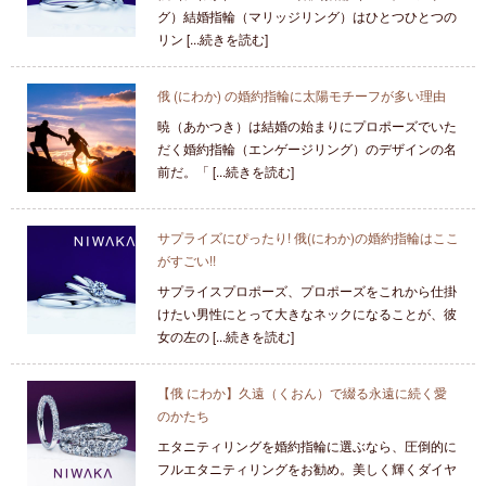
グ）結婚指輪（マリッジリング）はひとつひとつの
リン [...続きを読む]
俄 (にわか) の婚約指輪に太陽モチーフが多い理由
暁（あかつき）は結婚の始まりにプロポーズでいた
だく婚約指輪（エンゲージリング）のデザインの名
前だ。「 [...続きを読む]
サプライズにぴったり! 俄(にわか)の婚約指輪はここ
がすごい!!
サプライスプロポーズ、プロポーズをこれから仕掛
けたい男性にとって大きなネックになることが、彼
女の左の [...続きを読む]
【俄 にわか】久遠（くおん）で綴る永遠に続く愛
のかたち
エタニティリングを婚約指輪に選ぶなら、圧倒的に
フルエタニティリングをお勧め。美しく輝くダイヤ