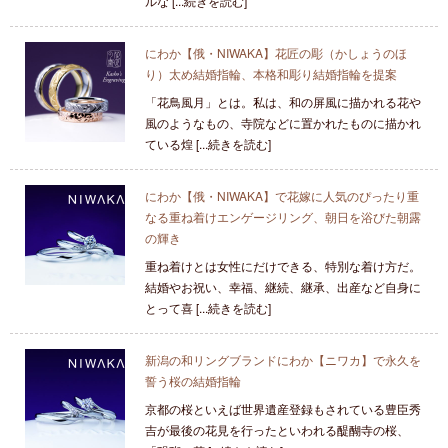
ルな [...続きを読む]
にわか【俄・NIWAKA】花匠の彫（かしょうのほ
り）太め結婚指輪、本格和彫り結婚指輪を提案
「花鳥風月」とは。私は、和の屏風に描かれる花や
風のようなもの、寺院などに置かれたものに描かれ
ている煌 [...続きを読む]
にわか【俄・NIWAKA】で花嫁に人気のぴったり重
なる重ね着けエンゲージリング、朝日を浴びた朝露
の輝き
重ね着けとは女性にだけできる、特別な着け方だ。
結婚やお祝い、幸福、継続、継承、出産など自身に
とって喜 [...続きを読む]
新潟の和リングブランドにわか【ニワカ】で永久を
誓う桜の結婚指輪
京都の桜といえば世界遺産登録もされている豊臣秀
吉が最後の花見を行ったといわれる醍醐寺の桜、