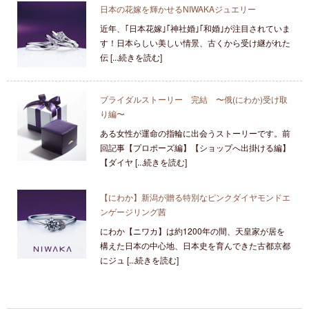
日本の花嫁を輝かせるNIWAKAジュエリー
近年、｢日本花嫁｣｢神社婚｣｢和婚｣が注目されていま
す！日本らしい美しい情景、古くから受け継がれた
伝 [...続きを読む]
ブライダルストーリー 完結 〜俄(にわか)受け取
り編〜
ある女性が運命の指輪に出会うストーリーです。前
回記事【プロポーズ編】【ショップへ出掛ける編】
【ダイヤ [...続きを読む]
【にわか】新潟が贈る特別なピンクダイヤモンドエ
ンゲージリング茜
にわか【ニワカ】は約1200年の間、天皇家が居を
構えた日本の中心地、日本史を育んできた古都京都
にジュ [...続きを読む]