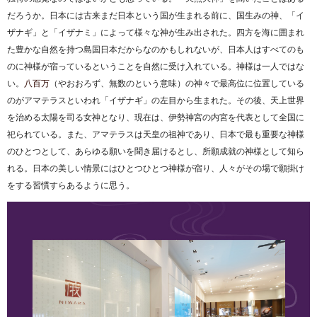
だろうか。日本には古来まだ日本という国が生まれる前に、国生みの神、「イ
ザナギ」と「イザナミ」によって様々な神が生み出された。四方を海に囲まれ
た豊かな自然を持つ島国日本だからなのかもしれないが、日本人はすべてのも
のに神様が宿っているということを自然に受け入れている。神様は一人ではな
い。
八百万
（やおおろず、無数のという意味）の神々で最高位に位置している
のがアマテラスといわれ「イザナギ」の左目から生まれた。その後、天上世界
を治める太陽を司る女神となり、現在は、伊勢神宮の内宮を代表として全国に
祀られている。また、アマテラスは天皇の祖神であり、日本で最も重要な神様
のひとつとして、あらゆる願いを聞き届けるとし、所願成就の神様として知ら
れる。日本の美しい情景にはひとつひとつ神様が宿り、人々がその場で願掛け
をする習慣すらあるように思う。