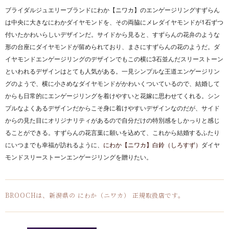
ブライダルジュエリーブランドにわか【ニワカ】のエンゲージリングすずらん
は中央に大きなにわかダイヤモンドを、その両脇にメレダイヤモンドが1石ずつ
付いたかわいらしいデザインだ。サイドから見ると、すずらんの花弁のような
形の台座にダイヤモンドが留められており、まさにすずらんの花のようだ。ダ
イヤモンドエンゲージリングのデザインでもこの横に3石並んだスリーストーン
といわれるデザインはとても人気がある。一見シンプルな王道エンゲージリン
グのようで、横に小さめなダイヤモンドがかわいくついているので、結婚して
からも日常的にエンゲージリングを着けやすいと花嫁に思わせてくれる。シン
プルなよくあるデザインだからこそ身に着けやすいデザインなのだが、サイド
からの見た目にオリジナリティがあるので自分だけの特別感をしかっりと感じ
ることができる。すずらんの花言葉に願いを込めて、これから結婚するふたり
にいつまでも幸福が訪れるように、
にわか【ニワカ】白鈴（しろすず）
ダイヤ
モンドスリーストーンエンゲージリングを贈りたい。
BROOCHは、新潟県の にわか（ニワカ） 正規取扱店です。