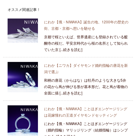
オススメ関連記事！
にわか【俄・NIWAKA】誕生の地、1200年の歴史の
街、古都・京都へ想いを馳せる
京都で桜といえば、世界遺産にも登録されている醍
醐寺の桜だ。平安京時代から桜の名所として知られ
ていた京 [...続きを読む]
にわか【ニワカ】ダイヤモンド婚約指輪の唐花を新
潟で選ぶ
和柄の唐花（からはな）は牡丹のような大きな5弁
の花から蔦が伸びる形が基本形だ。花と蔦が着物の
全面に描 [...続きを読む]
にわか【俄・NIWAKA】ことほぎエンゲージリング
は花嫁憧れの王道ダイヤモンドセッティング
にわか【俄・NIWAKA】ことほぎエンゲージリング
（婚約指輪）マリッジリング（結婚指輪）はシンプ