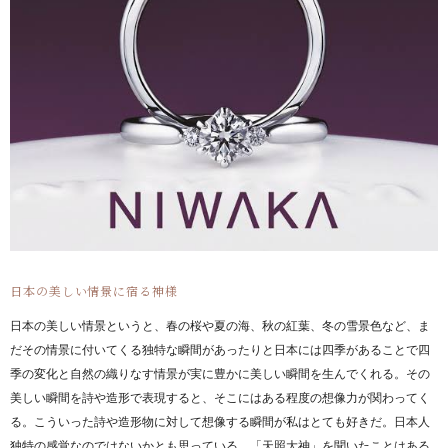
日本の美しい情景に宿る神様
日本の美しい情景というと、春の桜や夏の海、秋の紅葉、冬の雪景色など、ま
だその情景に付いてくる独特な瞬間があったりと日本には四季があることで四
季の変化と自然の織りなす情景が実に豊かに美しい瞬間を生んでくれる。その
美しい瞬間を詩や造形で表現すると、そこにはある程度の想像力が関わってく
る。こういった詩や造形物に対して想像する瞬間が私はとても好きだ。日本人
独特の感覚なのではないかとも思っている。「天照大神」を聞いたことはある