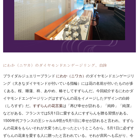
にわか（ニワカ）のダイヤモンドエンゲージリング、白鈴
ブライダルジュエリーブランド
にわか（ニワカ）
のダイヤモンドエンゲージリ
ング（大きなダイヤモンドが付いている指輪）には花の名前が付いたものが多
くある。桜、睡蓮、柊、あやめ、椿そしてすずらんだ。今回紹介するにわかダ
イヤモンドエンゲージリングはすずらんの花をイメージしたデザインの白鈴
（しろすず）だ。
すずらんの花言葉
は「再び幸せが訪れる」「純粋」「純潔」
などがある。フランスでは5月1日に愛する人にすずらんを贈る習慣がある。
1500年代フランスの王シャルル9世が5月1日に幸せが訪れると言われ、すずら
んの花束をもらいそれが大変うれしかったというところから、5月1日に必ずす
ずらんの花束を愛する人に贈ったと言われている。それが庶民へも広がり、今