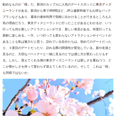
勧めなものが
「桜」
だ。新潟のカップルに人気のデートスポットに
東京ディズ
ニーランド
がある。新潟から車で4時間ほど、JR上越新幹線でもお得なパック
プランなどもあり、週末の連休利用で気軽に出かけることができるところも人
気の理由だろう。東京ディズニーランドに行ったことがあるとわかるが、いつ
行っても何か新しいアトラクションができ、新しい発見がある。何度行っても
新鮮に楽しめる。一方、いつ行っても変わらないアトラクションやイベントが
あることも私は魅力だと思う。訪れている自分たちは、初めてのデートだった
り、３度目のデートだったり、訪れる際の関係性が変化している。親や友達と
見るのと、大切なパートナーと一緒に見るのとでは感じ方が変わったりもす
る。しかし、迎えてくれる側の東京ディズニーランドは新しさを重ねつつ、ど
こか懐かしさを持って変わらず迎えてくれているのだ。そして、これは「桜」
も同様ではないか。