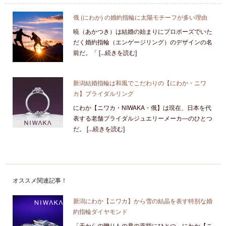
俄 (にわか) の婚約指輪に太陽モチーフが多い理由
暁（あかつき）は結婚の始まりにプロポーズでいた
だく婚約指輪（エンゲージリング）のデザインの名
前だ。「 [...続きを読む]
新潟結婚指輪は和風でこだわりの【にわか・ニワ
カ】ブライダルリング
にわか【ニワカ・NIWAKA・俄】は現在、日本を代
表する老舗ブライダルジュエリーメーカ―のひとつ
だ。 [...続きを読む]
オススメ関連記事！
新潟にわか【ニワカ】から雪の結晶を表す特別な婚
約指輪ダイヤモンド
「天からの贈りもの君の薬指にひとつ」にわか【ニ