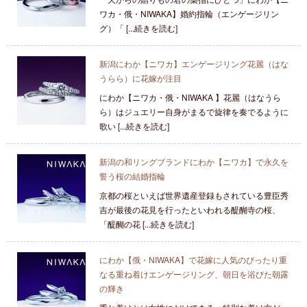
ワカ・俄・NIWAKA】婚約指輪（エンゲージリン
グ）「 [...続きを読む]
新潟にわか【ニワカ】エンゲージリング花麗（はな
うらら）に花嫁が注目
にわか【ニワカ・俄・NIWAKA 】花麗（はなうら
ら）はジュエリー自身がまるで旋律を奏でるように
歌い [...続きを読む]
新潟の和リングブランドにわか【ニワカ】で永久を
誓う桜の結婚指輪
京都の桜といえば世界遺産登録もされている豊臣秀
吉が最後の花見を行ったといわれる醍醐寺の桜、
「醍醐の花 [...続きを読む]
にわか【俄・NIWAKA】で花嫁に人気のぴったり重
なる重ね着けエンゲージリング、朝日を浴びた朝露
の輝き