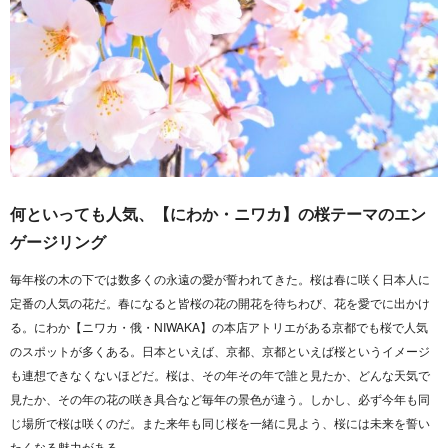
何といっても人気、【にわか・ニワカ】の桜テーマのエン
ゲージリング
毎年桜の木の下では数多くの永遠の愛が誓われてきた。桜は春に咲く日本人に
定番の人気の花だ。春になると皆桜の花の開花を待ちわび、花を愛でに出かけ
る。にわか【ニワカ・俄・NIWAKA】の本店アトリエがある京都でも桜で人気
のスポットが多くある。日本といえば、京都、京都といえば桜というイメージ
も連想できなくないほどだ。桜は、その年その年で誰と見たか、どんな天気で
見たか、その年の花の咲き具合など毎年の景色が違う。しかし、必ず今年も同
じ場所で桜は咲くのだ。また来年も同じ桜を一緒に見よう、桜には未来を誓い
たくなる魅力がある。