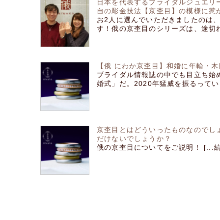
日本を代表するブライダルジュエリー
自の彫金技法【京杢目】の模様に惹
お2人に選んでいただきましたのは、
す！俄の京杢目のシリーズは、途切れる 
【俄 にわか京杢目】和婚に年輪・
ブライダル情報誌の中でも目立ち始
婚式」だ。2020年猛威を振るっている新
京杢目とはどういったものなのでし
だけないでしょうか？
俄の京杢目についてをご説明！ [...