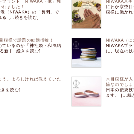
ブランド「NIWAKA・俄」独
NIWAKA
かれました！
にわか京杢目
俄（NIWAKA）の「長閑」で
模様に魅かれて
[...続きを読む]
木目模様で話題の結婚指輪！
NIWAKA
めているのが「神社婚・和風結
NIWAKA
 [...続きを読む]
に、現在の技術
ょう。よろしければ教えていた
木目模様が入
輪なのでしょ
続きを読む]
日本の伝統技
ます。 [...