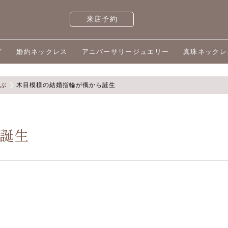
来店予約
グ
婚約ネックレス
アニバーサリージュエリー
真珠ネックレ
選ぶ
木目模様の結婚指輪が俄から誕生
誕生