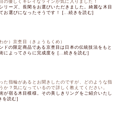
京杢目の優しくキレイなラインが気に入りました！
シリーズ、長閑をお選びいただきました。綺麗な木目
お選びになったそうです！ [...続きを読む]
（にわか）京杢目（きょうもくめ）
ブランドの限定商品である京杢目は日本の伝統技法をもと
によってさらに完成度を [...続きを読む]
った指輪があるとお聞きしたのですが、どのような指
うか？気になっているので詳しく教えてください。
術が宿る木目模様。その美しきリングをご紹介いたし
続きを読む]