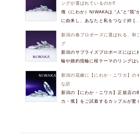
ングが選ばれているのか⁉
俄（にわか）NIWAKAは “人”と“
に由来し、あなたと私をつなぐ絆 [..
新潟の春プロポーズに選ばれる、和
グ
新潟のサプライズプロポーズにはに
輪や婚約指輪に桜テーマのリングはいい
新潟の花嫁に【にわか・ニワカ】の
な訳
新潟の【にわか・ニワカ】正規店のB
カ・俄】をご試着するカップルが驚くのが