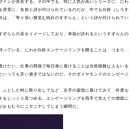
ザインが存在する。その中でも、特に人気が高いシリーズに、にわ
を背景に、名前と詩が付けられているのだが、中でも白鈴（しろす
鈴は、「寄り添い微笑む純白のすずらん」という詩が付けられてい
すずらんの花をイメージしており、幸福が訪れるというすずらんの
持っている。にわか白鈴エンゲージリングを贈ることは、つまり、
着けたい。仕事の関係で毎日身に着けることは当然困難な人もいる
といっても言い過ぎではないのだ。そのダイヤモンドのエンゲージ
、ふとした時に取り出してなど、左手の薬指に着けてみて、何度も
ドをじっくり見つめる。エンゲージリングを両手で支えての側面に
がおもむろにニヤニヤしてしまう瞬間だ。