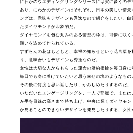
にわかのウエディングリングシリーズには実に多くのデ
あり、にわかのデザインはそれぞれ、日本の美しい情景
ングは、意味もデザインも秀逸なので紹介をしたい。白
たダイヤモンドが印象的だ。
ダイヤモンドを包む丸みのある蕾型の枠は、可憐に咲く
願いを込めて作られている。
すずらんの花はもともと、幸福の知らせという花言葉を
り、意味合いもデザインも秀逸なのだ。
女性は大切な人からもらった運命の婚約指輪を毎日身に
毎日でも身に着けていたいと思う幸せの塊のようなもの
その後に何度も思い返したり、かみしめたりするのだ。
いただいたエンゲージリングを、一人で部屋で、または
左手を目線の高さまで持ち上げ、中央に輝くダイヤモン
か見ることのできないデザインを発見したりする。女性