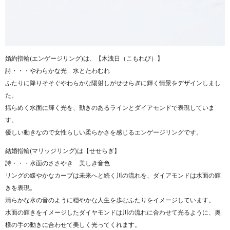
婚約指輪(エンゲージリング)は、【木洩日（こもれび）】
詩・・・やわらかな光 水とたわむれ
ふたりに降りそそぐやわらかな陽射しがせせらぎに輝く情景をデザインしまし
た。
揺らめく水面に輝く光を、動きのあるラインとダイアモンドで表現していま
す。
優しい動きなので女性らしい柔らかさを感じるエンゲージリングです。
結婚指輪(マリッジリング)は【せせらぎ】
詩・・・水面のささやき 美しき音色
リングの緩やかなカーブは未来へと続く川の流れを、ダイアモンドは水面の輝
きを表現。
清らかな水の音のように穏やかな人生を歩むふたりをイメージしています。
水面の輝きをイメージしたダイヤモンドは川の流れに合わせて光るように、奥
様の手の動きに合わせて美しく光ってくれます。