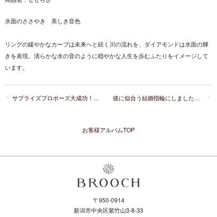
水面のささやき 美しき音色
リングの緩やかなカーブは未来へと続く川の流れを、ダイアモンドは水面の輝
きを表現。清らかな水の音のように穏やかな人生を歩むふたりをイメージして
います。
サプライズプロポーズ大成功！コンビネーションの婚約指輪と結納返しにタグ・ホイヤーのカレラ
彼に似合う結婚指輪にしました！シンプルで身に着けやすいサムシングブルー
お客様アルバムTOP
〒950-0914
新潟市中央区紫竹山3-8-33