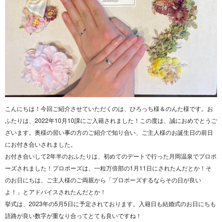
こんにちは！今回ご紹介させていただくのは、ひろっち様＆のんた様です。お
ふたりは、2022年10月10課にご入籍されました！この度は、誠におめでとうご
ざいます。奥様の習い事の方のご紹介で知り合い、ご主人様のお誕生日の前日
にお付き合いされました。
お付き合いして2年半のおふたりは、初めてのデートで行った月岡温泉でプロポ
ーズされました！プロポーズは、一粒万倍部の1月11日にされたんだとか！そ
のお日にちは、ご主人様のご両親から「プロポーズするならその日が良い
よ！」とアドバイスされたんだとか！
挙式は、2023年の5月5日に予定されております。入籍日も結婚式のお日にちも
語路が良い数字が重なり合ってとても良いですね！