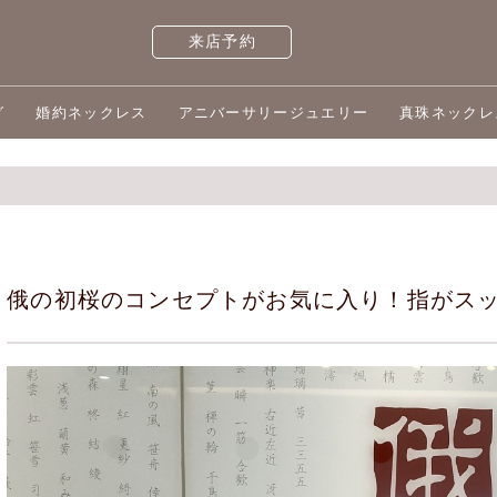
来店予約
グ
婚約ネックレス
アニバーサリージュエリー
真珠ネックレ
俄の初桜のコンセプトがお気に入り！指がス