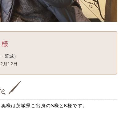
K様
・茨城）
2月12日
奥様は茨城県ご出身のS様とK様です。