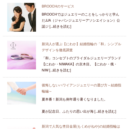
BROOCHのサービス
BROOCHではジュエリーのことをしっかりと学ん
だJJA（ジャパンジュエリーアソシエイション）公
認ジ [...続きを読む]
新潟人が選ぶ【にわか】結婚指輪の「和」シンプル
デザインを徹底調査
「和」コンセプトのブライダルジュエリーブランド
【にわか・NIWAKA】の京木目。【にわか・俄・
NIW [...続きを読む]
後悔しないハワイアンジュエリーの選び方～結婚指
輪編～
夏本番！新潟も例年通り暑くなりました。
夏が記念日、ふたりの思い出が海 [...続きを読む]
新潟で人気な杢目金屋(もくめがねや)の結婚指輪は