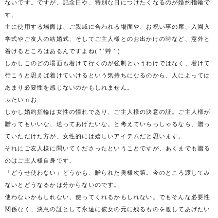
ないです。ですが、記念日や、特別な日につけたくなるのが婚約指輪で
す。
主に使用する場面は、ご親戚に合われる場面や、お祝い事の席、入園入
学式やご友人の結婚式、そしてご主人様とのお出かけの時など、意外と
着けるところはあるんですよね( *´艸｀)
しかしこのどの場面も着けて行くのが強制というわけではなく、着けて
行こうと思えば着けていけるという気持ちになるのから、人によっては
あまり必要性を感じないのかもしれません。
ふたいｎお
しかし婚約指輪は女性の憧れであり、ご主人様の決意の証。ご主人様が
贈ってもいいな、送ってあげたいな。と考えていらっしゃるなら、贈っ
ていただけた方が、女性的には嬉しいアイテムだと思います。
それにご友人様に聞いてくださったということですが、あくまでも贈る
のはご主人様自身です。
「どうせ使わない」どうかも、贈られた奥様次第。今のところ渡してみ
ないとどうなるかは分からないのです。
使わないかもしれない、使ってくれるかもしれない。でもそんな必要性
関係なく、決意の証として永遠に彼女の元に残るものを渡してあげたい