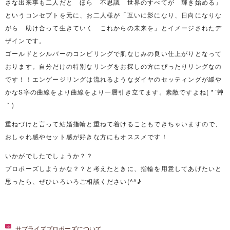
さな出来事も二人だと ほら 不思議 世界のすべてが 輝き始める」
というコンセプトを元に、お二人様が「互いに影になり、日向になりな
がら 助け合って生きていく これからの未来を」とイメージされたデ
ザインです。
ゴールドとシルバーのコンビリングで肌なじみの良い仕上がりとなって
おります。自分だけの特別なリングをお探しの方にぴったりリングなの
です！！エンゲージリングは流れるようなダイヤのセッティングが緩や
かなS字の曲線をより曲線をより一層引き立てます。素敵ですよね( *´艸
｀)
重ねづけと言って結婚指輪と重ねて着けることもできちゃいますので、
おしゃれ感やセット感が好きな方にもオススメです！
いかがでしたでしょうか？？
プロポーズしようかな？？と考えたときに、指輪を用意してあげたいと
思ったら、ぜひいろいろご相談ください(^^♪
サプライズプロポーズについて