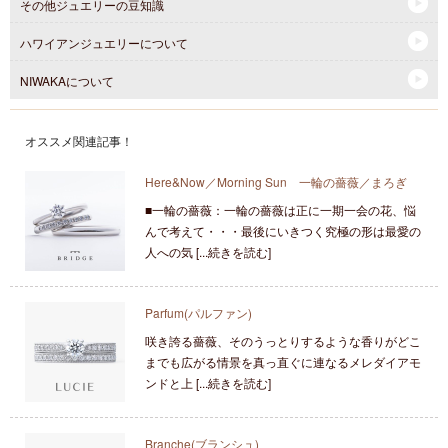
その他ジュエリーの豆知識
ハワイアンジュエリーについて
NIWAKAについて
オススメ関連記事！
Here&Now／Morning Sun 一輪の薔薇／まろぎ
■一輪の薔薇：一輪の薔薇は正に一期一会の花、悩
んで考えて・・・最後にいきつく究極の形は最愛の
人への気 [...続きを読む]
Parfum(パルファン)
咲き誇る薔薇、そのうっとりするような香りがどこ
までも広がる情景を真っ直ぐに連なるメレダイアモ
ンドと上 [...続きを読む]
Branche(ブランシュ)