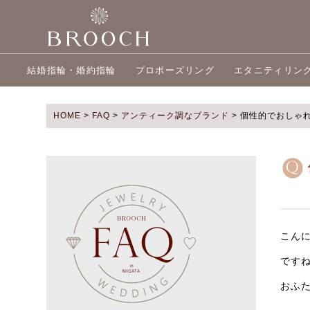
結婚指輪・婚約指輪
プロポーズリング
エタニティリン
HOME
>
FAQ
>
アンティーク調なブランド
>
個性的でおしゃ
こん
です
おふ