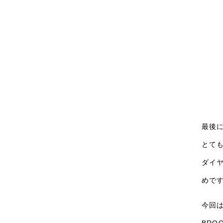
最後に
とて
ダイ
めで
今回