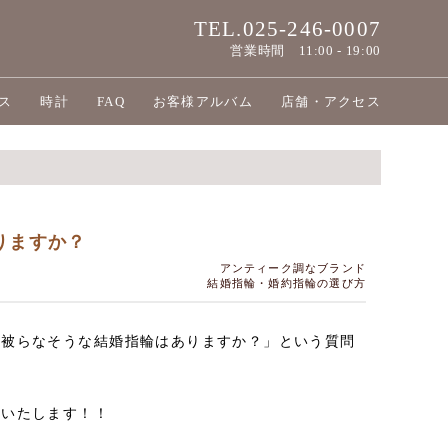
TEL.025-246-0007
営業時間
11:00 - 19:00
ス
時計
FAQ
お客様アルバム
店舗・アクセス
りますか？
アンティーク調なブランド
結婚指輪・婚約指輪の選び方
と被らなそうな結婚指輪はありますか？」という質問
介いたします！！