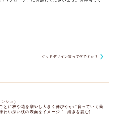
OCH（ブローチ）にお越しくださいませ。お待ちして
グッドデザイン賞って何ですか？
ブランシュ)
ごとに枝や花を増やし大きく伸びやかに育っていく薔
わい深い枝の表面をイメージ [...続きを読む]