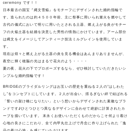
ceremony です！！
日本最古の国宝『縄文雪焔』をモチーフにデザインされた婚約指輪で
す。造られたのは約４５００年前、主に祭事に用いられ篝火を燃やして
古代の儀式において明りに用いたとされる土器、燃え上がる炎がモチー
フの火焔土器を結婚を決意した男性の情熱にかけています。アーム部分
は縄文をイメージしてアンティーク技法ミルグレインを使用していま
す。
現在は煌々と燃え上がる土器の炎を見る機会はあんまりありませんが、
夜空に輝く穂脳の光はまるで花火のよう・・・・
夏の夜、花火の下でプロポーズするなら、ぜひ検討していただきたいシ
ンプルな婚約指輪です！
BRIDGEのブライダルリングはお互いの歴史を重ねる２人の”はしわた
し”をコンセプトにしています。２人が出会い、揺るぎない絆で結ばれる
「誓いの架け橋になりたい」という想いからデザインされた素敵なブラ
ンドです♪ひとつひとつ異なるデザインに合わせて絶妙に計算されたカ
ーブを描いています。 末永くお使いいただくものだからこそ何より着け
心地の良さにこだわり、全て内甲丸仕上げで丹念に作り上げられた「逸
品の着け心地」を感じていただけます。