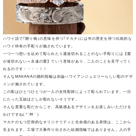
ハワイ語で｢贈り物｣の意味を持つ｢マカナ｣には年の歴史を持つ伝統的な
ハワイ特有の手彫りが施されています。
一つ一つ想いを込めて彫られた１週途切れることのない手彫りには【愛
が途切れない＝永遠の愛】ていう意味があり、二人のことを見守ってく
れるのです・・・・！！
そんなMAKANAの婚約指輪は勿論ハワイアンジュエリーらしい彫のデザ
インが施されています。
この彫はひとつひとつが一人の女性彫師によって彫られています。一日
にたった五組ほどしか彫れないそうです。
そんな貴重な彫だからこそ、高級感あるデザインをお楽しみいただける
わけですね( *´艸｀)
マカナのもつ圧倒的なオリジナリティと生命感のある表情は、ここから
生まれます。工場で大量作り出された結婚指輪ではありません。人の手