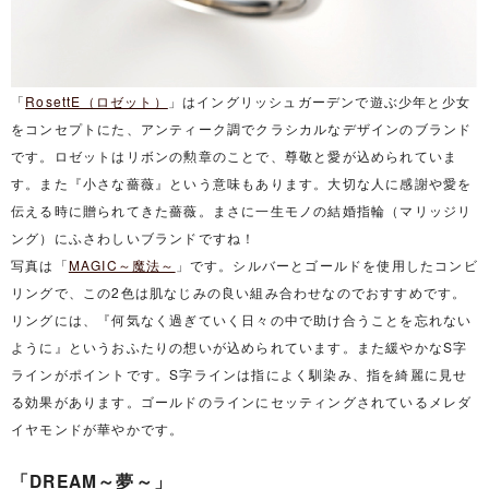
「
RosettE（ロゼット）
」はイングリッシュガーデンで遊ぶ少年と少女
をコンセプトにた、アンティーク調でクラシカルなデザインのブランド
です。ロゼットはリボンの勲章のことで、尊敬と愛が込められていま
す。また『小さな薔薇』という意味もあります。大切な人に感謝や愛を
伝える時に贈られてきた薔薇。まさに一生モノの結婚指輪（マリッジリ
ング）にふさわしいブランドですね！
写真は「
MAGIC～魔法～
」です。シルバーとゴールドを使用したコンビ
リングで、この2色は肌なじみの良い組み合わせなのでおすすめです。
リングには、『何気なく過ぎていく日々の中で助け合うことを忘れない
ように』というおふたりの想いが込められています。また緩やかなS字
ラインがポイントです。S字ラインは指によく馴染み、指を綺麗に見せ
る効果があります。ゴールドのラインにセッティングされているメレダ
イヤモンドが華やかです。
「DREAM～夢～」