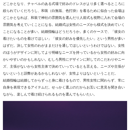
どこかとなり、チャペルのある式場で好みのドレスがより多く選べるところに
絞られていくだろうし、和装（白無垢、色打掛）を着るために似合った会場は
どこかとなれば、和装で神社の雰囲気を選んだり人前式も視野に入れて会場の
雰囲気を考えていくことになる。結婚式は女性のニーズから様式を決めていく
ことになることが多い。結婚指輪はどうだろうか。多くのケースで、「彼女の
着けたいものを着けてほしい」「彼女の好みを優先したい」という男性が多い
はずだ。決して女性のわがままだけを通してほしいというわけではない。女性
のほうがデザインに対してより明確なニーズを持っているから女性の好みに向
かいやすいのかもしれない。むしろ男性にデザインに対してのこだわりやニー
ズ、主張がないから女性主体で決めていっているとも言える。ニーズや主張が
ないというと語弊があるかもしれないが、女性よりはないということだ。
結婚指輪は結婚してからずっと身に着けるもので、男性女性に関わらず、常に
自身を表現できるアイテムだ。せっかく選ぶのだからお互いに意見を聞き合い
ながら、楽しんで着け続けられるものを選んでもらいたい。