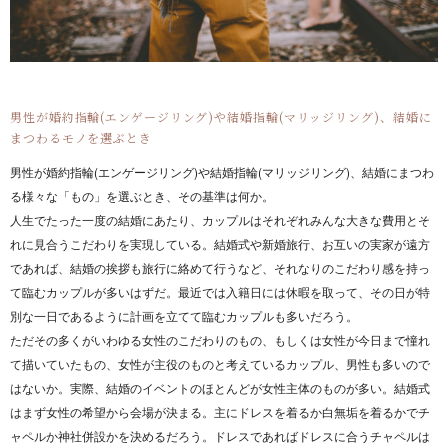
男性が婚約指輪(エンゲージリング)や結婚指輪(マリッジリング)、結婚に
まつわるモノを選ぶとき
男性が婚約指輪(エンゲージリング)や結婚指輪(マリッジリング)、結婚にまつわ
る様々な「もの」を選ぶとき、その基準は何か。
人生でたった一度の結婚にあたり、カップルはそれぞれみんな大きな費用とそ
れに見合うこだわりを実現している。結婚式や新婚旅行、お互いの実家が遠方
であれば、結婚の挨拶も旅行に絡めて行うなど、それなりのこだわり感を持っ
て臨むカップルが多いはずだ。最近では入籍日には休暇を取って、その日が特
別な一日であるように計画を立てて臨むカップルも多いだろう。
ただその多くがいわゆる女性のこだわりのもの、もしくは女性が今日まで憧れ
て描いていたもの、女性が主役のものと考えているカップル、男性も多いので
はないか。実際、結婚のイベントのほとんどが女性主体のものが多い。結婚式
はまず女性の希望から会場が決まる。主にドレスを着るか白無垢を着るかでチ
ャペルか神社併設かを決めるだろう。ドレスであればドレスに合うチャペルは