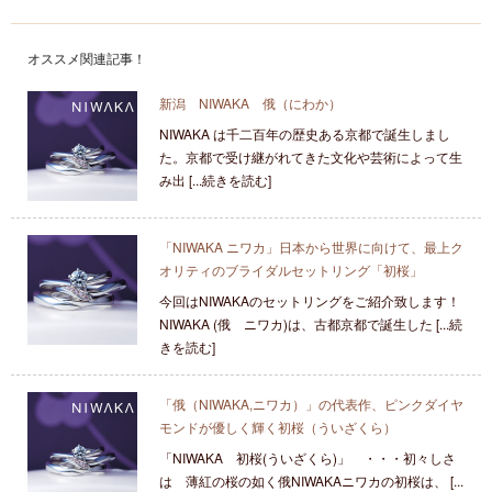
オススメ関連記事！
新潟 NIWAKA 俄（にわか）
NIWAKA は千二百年の歴史ある京都で誕生しまし
た。京都で受け継がれてきた文化や芸術によって生
み出 [...続きを読む]
「NIWAKA ニワカ」日本から世界に向けて、最上ク
オリティのブライダルセットリング「初桜」
今回はNIWAKAのセットリングをご紹介致します！
NIWAKA (俄 ニワカ)は、古都京都で誕生した [...続
きを読む]
「俄（NIWAKA,ニワカ）」の代表作、ピンクダイヤ
モンドが優しく輝く初桜（ういざくら）
「NIWAKA 初桜(ういざくら)」 ・・・初々しさ
は 薄紅の桜の如く俄NIWAKAニワカの初桜は、 [...