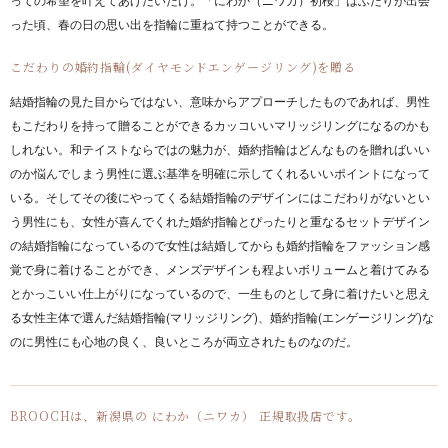
った頃、春の日の思い出を指輪に重ねて持つことができる。
こだわりの婚約指輪(ダイヤモンドエンゲージリング)を贈る
結婚指輪の見た目からではない、意味からアプローチしたものであれば、男性
もこだわりを持って贈ることができるカッコいいマリッジリングになるのかも
しれない。和テイストならではの魅力が、婚約指輪はどんなものを贈ればいい
のか悩んでしまう男性に選ぶ基準を明確に示してくれるいいポイントになって
いる。そしてその後にやってくる結婚指輪のデザインにはこだわりがないとい
う男性にも、女性が喜んでくれた婚約指輪とぴったりと重なるセットデザイン
の結婚指輪になっているので女性は結婚してからも婚約指輪をファッション感
覚で身に着けることができ、メンズデザインも程よいボリュームと着けてみる
とかっこいい仕上がりになっているので、一生ものとして身に着けたいと思え
る女性主体で選んだ結婚指輪(マリッジリング)、婚約指輪(エンゲージリング)な
のに男性にも心地の良く、良いところが両立されたものなのだ。
BROOCHは、新潟県の にわか（ニワカ） 正規取扱店です。