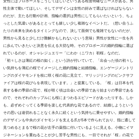
女性にはプロポーズをこうしてほしいというある程度明確なニーズがある。男
性主体で動いてほしい、そしてデザインは女性の好みで選ばなければならない
のだが、主たる行動や計画、指輪の選択は男性にしてもらいたいという、ちょ
っとした気遣いがあるととっても嬉しい少し複雑なイベントだ。（想い合うふ
たりの未来を決めるタイミングなので、決して面倒でも複雑でもないのだが、
男性から見ると少しだけ難解かもしれないという意味）男性が女性に一生を共
に歩んでいきたいと決意を伝える大切な時。そのプロポーズの婚約指輪に選ば
れているのが、オシャレジュエリー「にわか（ニワカ）初桜」なのだ。
「初々しさは薄紅の桜の如く」という詩が付いていて、「出会った頃の初々し
い気持ちを薄紅の桜でイメージした婚約指輪と結婚指輪。エンゲージメントリ
ングのダイヤモンドを枝に咲く桜の花に見立て、マリッジリングのピンクサフ
ァイアは桜の花びらを表現しています。」と提案している。「桜」は日本を代
表する春の季節の花で、桜が咲く頃は出会いの季節であり始まりの季節である
ので、それぞれのカップルにも桜にまつわるエピソードがあったりする。しか
も、必ずめぐってくる季節を楽しむ代表的な花であるので、結婚しようという
その思いは途切れることなく永久に続くという気持ちに乗せやすい。婚約指輪
のデザインも中央のダイヤモンドを支える爪が5本で作られており、指に通して
見つめるとまるで桜の花が左手の薬指に付いているように見える。小物にイマ
ジネーションを重ねることが少し苦手な男性にも、一目でそれが「桜」の花で