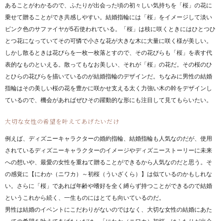
あることがわかるので、ふたりが出会った頃の初々しい気持ちを「桜」の花に
乗せて贈ることができ共感しやすい。結婚指輪には「桜」をイメージして淡い
ピンク色のサファイヤが5石使われている。「桜」は枝に咲くときにはひとつひ
とつ花になっていてその可憐で小さな花が大きな木に大量に咲く様が美しい。
しかし散るときは花びらを一枚一枚落とすので、その花びらも「桜」を表す代
表的なものといえる。散ってもなお美しい、それが「桜」の花だ。その桜のひ
とひらの花びらを描いているのが結婚指輪のデザインだ。ちなみに男性の結婚
指輪はその美しい桜の花を豊かに咲かせ支える太く力強い木の幹をデザインし
ているので、機会があればぜひその躍動的な形にも注目して見てもらいたい。
大切な女性の希望を叶えてあげたいだけ
例えば、ディズニーキャラクターの婚約指輪、結婚指輪も人気なのだが、使用
されているディズニーキャラクターのイメージやディズニーストーリーに未来
への想いや、最愛の女性を重ねて贈ることができるから人気なのだと思う。そ
の感覚に【にわか（ニワカ）～初桜（ういざくら）】は似ているのかもしれな
い。さらに「桜」であれば年齢や嗜好を全く縛らず持つことができるので結婚
というこれから続く、一生ものにはとても向いているのだ。
男性は結婚のイベントにこだわりがないのではなく、大切な女性の結婚にあた
っての希望を叶えてあげたいだけ。「にわか（ニワカ）初桜」はふたりが出会