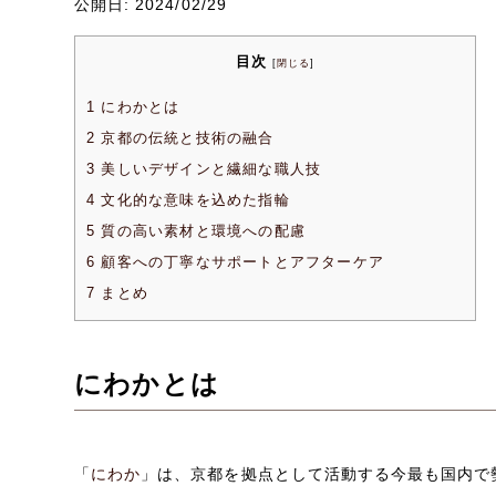
公開日: 2024/02/29
目次
[
閉じる
]
1
にわかとは
2
京都の伝統と技術の融合
3
美しいデザインと繊細な職人技
4
文化的な意味を込めた指輪
5
質の高い素材と環境への配慮
6
顧客への丁寧なサポートとアフターケア
7
まとめ
にわかとは
「
にわか
」は、京都を拠点として活動する今最も国内で