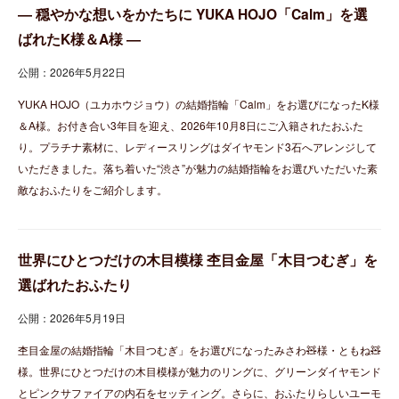
― 穏やかな想いをかたちに YUKA HOJO「Calm」を選
ばれたK様＆A様 ―
公開：2026年5月22日
YUKA HOJO（ユカホウジョウ）の結婚指輪「Calm」をお選びになったK様
＆A様。お付き合い3年目を迎え、2026年10月8日にご入籍されたおふた
り。プラチナ素材に、レディースリングはダイヤモンド3石へアレンジして
いただきました。落ち着いた“渋さ”が魅力の結婚指輪をお選びいただいた素
敵なおふたりをご紹介します。
世界にひとつだけの木目模様 杢目金屋「木目つむぎ」を
選ばれたおふたり
公開：2026年5月19日
杢目金屋の結婚指輪「木目つむぎ」をお選びになったみさわ🧸様・ともね🧸
様。世界にひとつだけの木目模様が魅力のリングに、グリーンダイヤモンド
とピンクサファイアの内石をセッティング。さらに、おふたりらしいユーモ