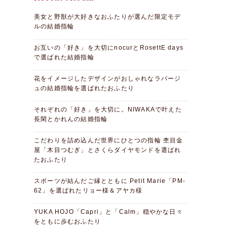
美女と野獣が大好きなおふたりが選んだ限定モデ
ルの結婚指輪
お互いの「好き」を大切にnocurとRosettE days
で選ばれた結婚指輪
花をイメージしたデザインがおしゃれなラパージ
ュの結婚指輪を選ばれたおふたり
それぞれの「好き」を大切に。NIWAKAで叶えた
長閑とかれんの結婚指輪
こだわりを詰め込んだ世界にひとつの指輪 杢目金
屋「木目つむぎ」とさくらダイヤモンドを選ばれ
たおふたり
スポーツが結んだご縁とともに Petit Marie「PM-
62」を選ばれたリョー様＆アヤカ様
YUKA HOJO「Capri」と「Calm」穏やかな日々
をともに歩むおふたり