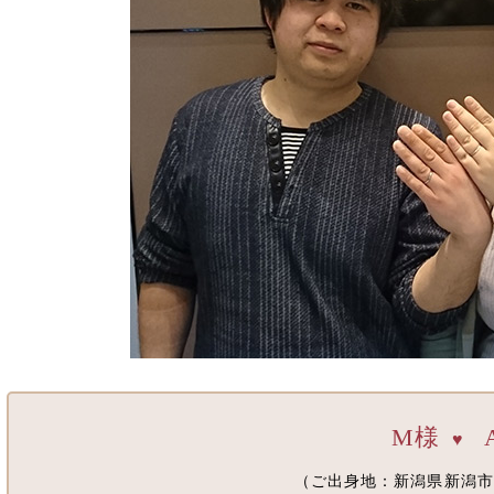
M様
♥
（ご出身地：新潟県新潟市