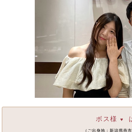
ボス様
♥
（ご出身地：新潟県燕市