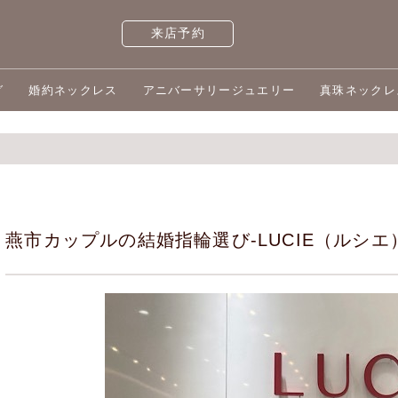
来店予約
グ
婚約ネックレス
アニバーサリージュエリー
真珠ネックレ
燕市カップルの結婚指輪選び-LUCIE（ルシエ）のC