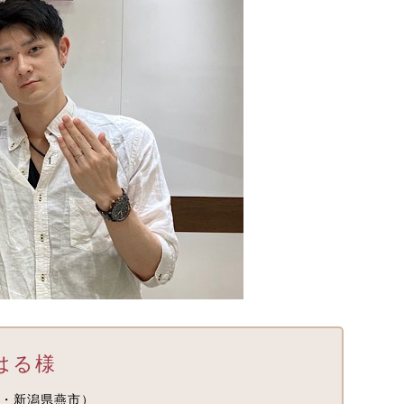
はる様
・新潟県燕市）