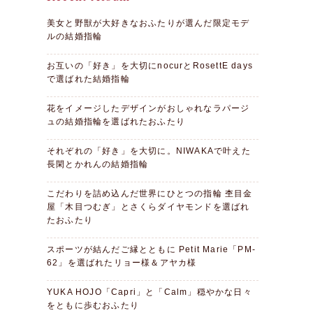
美女と野獣が大好きなおふたりが選んだ限定モデ
ルの結婚指輪
お互いの「好き」を大切にnocurとRosettE days
で選ばれた結婚指輪
花をイメージしたデザインがおしゃれなラパージ
ュの結婚指輪を選ばれたおふたり
それぞれの「好き」を大切に。NIWAKAで叶えた
長閑とかれんの結婚指輪
こだわりを詰め込んだ世界にひとつの指輪 杢目金
屋「木目つむぎ」とさくらダイヤモンドを選ばれ
たおふたり
スポーツが結んだご縁とともに Petit Marie「PM-
62」を選ばれたリョー様＆アヤカ様
YUKA HOJO「Capri」と「Calm」穏やかな日々
をともに歩むおふたり