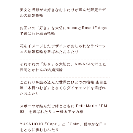
美女と野獣が大好きなおふたりが選んだ限定モデ
ルの結婚指輪
お互いの「好き」を大切にnocurとRosettE days
で選ばれた結婚指輪
花をイメージしたデザインがおしゃれなラパージ
ュの結婚指輪を選ばれたおふたり
それぞれの「好き」を大切に。NIWAKAで叶えた
長閑とかれんの結婚指輪
こだわりを詰め込んだ世界にひとつの指輪 杢目金
屋「木目つむぎ」とさくらダイヤモンドを選ばれ
たおふたり
スポーツが結んだご縁とともに Petit Marie「PM-
62」を選ばれたリョー様＆アヤカ様
YUKA HOJO「Capri」と「Calm」穏やかな日々
をともに歩むおふたり