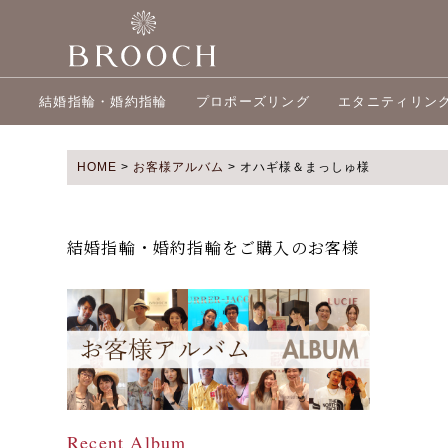
結婚指輪・婚約指輪
プロポーズリング
エタニティリン
HOME
>
お客様アルバム
>
オハギ様＆まっしゅ様
結婚指輪・婚約指輪をご購入のお客様
Recent Album