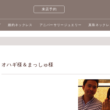
来店予約
グ
婚約ネックレス
アニバーサリージュエリー
真珠ネックレ
オハギ様＆まっしゅ様