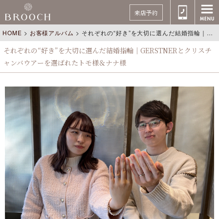
来店予約
HOME
>
お客様アルバム
>
それぞれの“好き”を大切に選んだ結婚指輪｜GERSTNERとクリスチャンバウアーを選ばれたトモ様＆ナナ様
それぞれの“好き”を大切に選んだ結婚指輪｜GERSTNERとクリスチ
ャンバウアーを選ばれたトモ様＆ナナ様