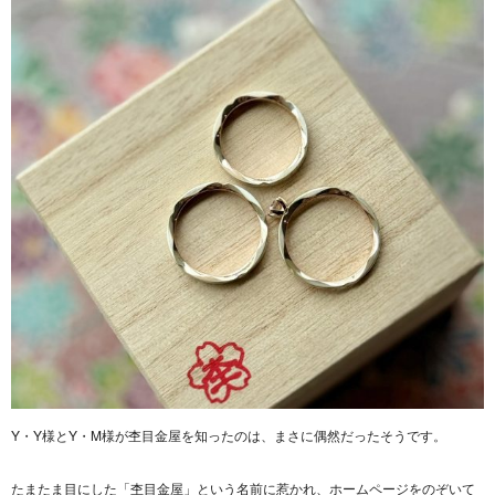
Y・Y様とY・M様が杢目金屋を知ったのは、まさに偶然だったそうです。
たまたま目にした「杢目金屋」という名前に惹かれ、ホームページをのぞいて