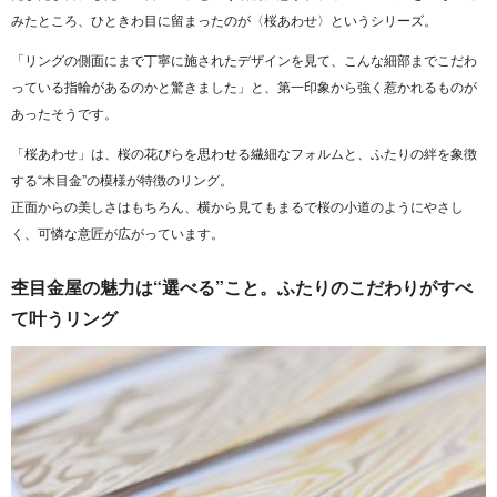
みたところ、ひときわ目に留まったのが〈桜あわせ〉というシリーズ。
「リングの側面にまで丁寧に施されたデザインを見て、こんな細部までこだわ
っている指輪があるのかと驚きました」と、第一印象から強く惹かれるものが
あったそうです。
「桜あわせ」は、桜の花びらを思わせる繊細なフォルムと、ふたりの絆を象徴
する“木目金”の模様が特徴のリング。
正面からの美しさはもちろん、横から見てもまるで桜の小道のようにやさし
く、可憐な意匠が広がっています。
杢目金屋の魅力は“選べる”こと。ふたりのこだわりがすべ
て叶うリング