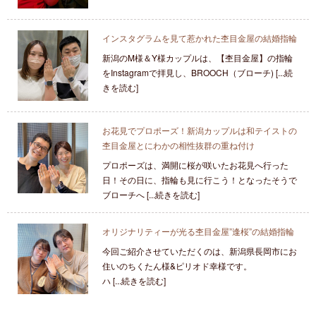
インスタグラムを見て惹かれた杢目金屋の結婚指輪
新潟のM様＆Y様カップルは、【杢目金屋】の指輪
をInstagramで拝見し、BROOCH（ブローチ) [...続
きを読む]
お花見でプロポーズ！新潟カップルは和テイストの
杢目金屋とにわかの相性抜群の重ね付け
プロポーズは、満開に桜が咲いたお花見へ行った
日！その日に、指輪も見に行こう！となったそうで
ブローチへ [...続きを読む]
オリジナリティーが光る杢目金屋”逢桜”の結婚指輪
今回ご紹介させていただくのは、新潟県長岡市にお
住いのちくたん様&ピリオド幸様です。
ハ [...続きを読む]