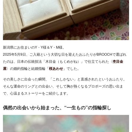
新潟県にお住まいのY・Y様＆Y・M様。
2025年5月9日、ご入籍という大切な日を迎えたおふたりがBROOCHで選ばれ
たのは、日本の伝統技法「木目金（もくめがね）」で仕立てられた〈
杢目金
屋
〉の婚約指輪と結婚指輪「
桜あわせ
」でした。
その美しさに出会った瞬間、「これしかない」と直感されたというおふたり。
そんな運命のリングとの出会い、そして胸が熱くなるプロポーズの思い出ま
で、心温まるストーリーをご紹介します。
偶然の出会いから始まった、“一生もの”の指輪探し