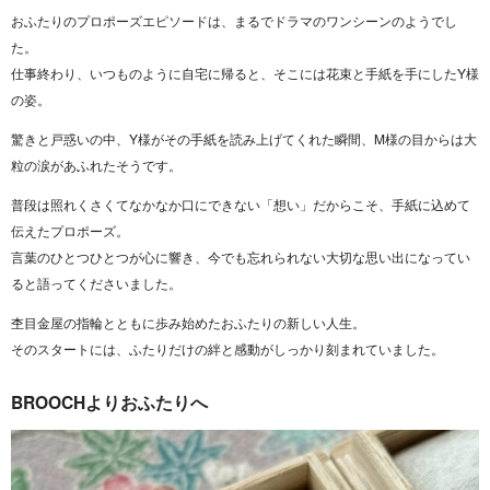
おふたりのプロポーズエピソードは、まるでドラマのワンシーンのようでし
た。
仕事終わり、いつものように自宅に帰ると、そこには花束と手紙を手にしたY様
の姿。
驚きと戸惑いの中、Y様がその手紙を読み上げてくれた瞬間、M様の目からは大
粒の涙があふれたそうです。
普段は照れくさくてなかなか口にできない「想い」だからこそ、手紙に込めて
伝えたプロポーズ。
言葉のひとつひとつが心に響き、今でも忘れられない大切な思い出になってい
ると語ってくださいました。
杢目金屋の指輪とともに歩み始めたおふたりの新しい人生。
そのスタートには、ふたりだけの絆と感動がしっかり刻まれていました。
BROOCHよりおふたりへ