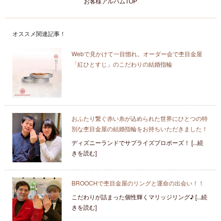
お客様アルバムTOP
オススメ関連記事！
Webで見かけて一目惚れ。オーダー会で杢目金屋
「紅ひとすじ」のこだわりの結婚指輪
おふたり繋ぐ赤い糸が込められた世界にひとつの特
別な杢目金屋の結婚指輪をお持ちいただきました！
ディズニーランドでサプライズプロポーズ！ [...続
きを読む]
BROOCHで杢目金屋のリングと運命の出会い！！
こだわりが詰まった個性輝くマリッジリング♪ [...続
きを読む]