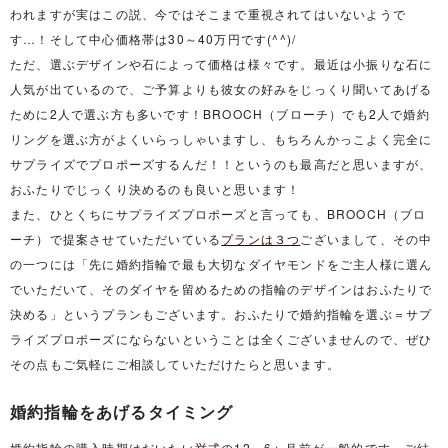
われますが実はこの説、今ではそこまで重視されてはいないようで
す…！そして中心価格帯は30～40万円です(^^)/
ただ、選ぶデザインや石によって価格は様々です。最近は小振りな石に
人気が出ているので、ご予算よりも彼女の好みをじっくり聞いてあげる
ために2人で選ぶ方も多いです！BROOCH（ブローチ）でも2人で婚約
リングを選ぶ方がよくいらっしゃいますし、もちろんかっこよく完全に
サプライズでプロポーズするんだ！！というのも最高だと思いますが、
おふたりでじっくり決めるのも良いと思います！
また、ひとくちにサプライズプロポーズと言っても、BROOCH（ブロ
ーチ）で提案させていただいている
プランは３つ
ございまして、その中
の一つには「先に婚約指輪で最も大切なダイヤモンドをご主人様に選ん
でいただいて、そのダイヤを留めるための指輪のデザインはおふたりで
決める」というプランもございます。おふたりで婚約指輪を選ぶ＝サプ
ライズプロポーズにならないということは全くございませんので、ぜひ
その点もご気軽にご相談していただけたらと思います。
婚約指輪をあげるタイミング
婚約指輪の購入時期はだいたい
挙式
の12～6ヶ月前が一般的です。ご結