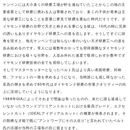
ケンペンには大小多くの研磨工場が軒を連ねていたことからこの地の主
要産業として研磨に携わる人は尊敬されており、多くの子供が将来は立
派な研磨工になることを普通に夢見て研鑽を重ねた時代だそうです。ダ
イヤモンド研磨の分野で天才と称される事になる彼は、10代の時に兄弟
の誘いもありダイヤモンド研磨工への道を志します。そうしてすぐに頭
角を現すと、地元ケンペンでは知らない者のいない天才研磨工への道を
歩み始めるのです。常人には複数年かかっても習得困難なダイヤモンド
研磨における様々な分野を、人並み外れた速度で取得しわずか数年でダ
イヤモンド研磨技術の全てを習得してしまいます。
そしてマスターカッターとなったベルト氏はより高い表面研磨、対称
性、ファセットの一致を求めるようになり、当時誰にも成し得なかった
至高の輝きを求めて80年代はダイヤモンド研磨の作業クオリティーの向
上に没頭していくようになります。
1988年GIAによってそれまで理論は有ったものの、未だに誰も達成して
いなかったラウンドブリリアントカットにおける最高グレード、エクセ
レントカット（IDEALアイディアルカット）の概要が発表されます。そ
の類稀な才能で既に”アントワープにその人在り”と言われていたベルト
氏の活躍が当時の工場長の目に留まります。