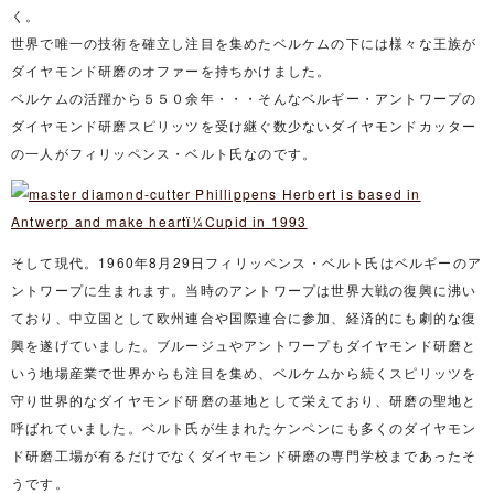
く。
世界で唯一の技術を確立し注目を集めたベルケムの下には様々な王族が
ダイヤモンド研磨のオファーを持ちかけました。
ベルケムの活躍から５５０余年・・・そんなベルギー・アントワープの
ダイヤモンド研磨スピリッツを受け継ぐ数少ないダイヤモンドカッター
の一人がフィリッペンス・ベルト氏なのです。
そして現代。1960年8月29日フィリッペンス・ベルト氏はベルギーのア
ントワープに生まれます。当時のアントワープは世界大戦の復興に沸い
ており、中立国として欧州連合や国際連合に参加、経済的にも劇的な復
興を遂げていました。ブルージュやアントワープもダイヤモンド研磨と
いう地場産業で世界からも注目を集め、ベルケムから続くスピリッツを
守り世界的なダイヤモンド研磨の基地として栄えており、研磨の聖地と
呼ばれていました。ベルト氏が生まれたケンペンにも多くのダイヤモン
ド研磨工場が有るだけでなくダイヤモンド研磨の専門学校まであったそ
うです。