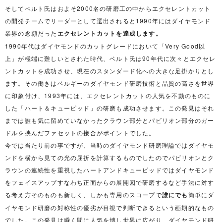
そしてベルト氏はおよそ2000名の研磨工の中からエクセレントカット
の開発チームでリーダーとして選出されると1990年にはダイヤモンド
業界の念願だった
エクセレントカットを達成します。
1990年代はダイヤモンドのカットグレードにおいて「Very Good以
上」が極端に難しいとされた時代、ベルト氏は90年代に次々とエクセレ
ントカットを成功させ、現在のスタンダード化への大きな足掛かりとし
ます。その働きはベルギーのダイヤモンド研磨技術と品質の高さを世界
に印象付け、1993年には、エクセレントカットの人気を不動のものに
した「ハート＆キューピッド」の研磨も成功させます。この発見はそれ
までは誰も気に留めていなかったクラウン部分とパビリオン部分のガー
ドルを挟んだファセットの接合がポイントでした。
今では当たり前の事ですが、当時のダイヤモンド研磨理論ではダイヤモ
ンドを横から見ての光の屈折を計算するものでしたのでパビリオンとク
ラウンの連続性を重視したハートアンドキューピッドではダイヤモンド
をフェイスアップすなわち正面からの展開図で研磨するなど手法に対す
る考え方そのものも新しく、しかも専用のスコープで
誰にでも
簡単にダ
イヤモンド研磨の対称性の優劣が目視で判断できるという画期的なもの
でした。この発見は瞬く間に人気を博し世界に広がり、ダイヤモンド研