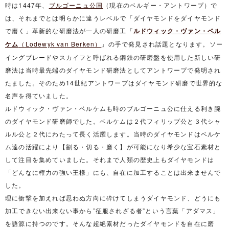
時は1447年、
ブルゴーニュ公国
（現在のベルギー・アントワープ）で
は、それまでとは明らかに違うレベルで「ダイヤモンドをダイヤモンド
で磨く」革新的な研磨法が一人の研磨工「
ルドウィック・ヴァン・ベル
ケム
（Lodewyk van Berken）
」の手で発見され話題となります。ソー
イングブレードやスカイフと呼ばれる鋼鉄の研磨盤を使用した新しい研
磨法は当時最先端のダイヤモンド研磨法としてアントワープで発明され
たました。そのため14世紀アントワープはダイヤモンド研磨で世界的な
名声を得ていました。
ルドウィック・ヴァン・ベルケムも時のブルゴーニュ公に仕える利き腕
のダイヤモンド研磨師でした。ベルケムは２代フィリップ公と３代シャ
ルル公と２代にわたって長く活躍します。当時のダイヤモンドはベルケ
ム達の活躍により【割る・切る・磨く】が可能になり希少な宝石素材と
して注目を集めていました。それまで人類の歴史上もダイヤモンドは
「どんなに権力の強い王様」にも、自在に加工することは出来ませんで
した。
理に衝撃を加えれば思わぬ方向に砕けてしまうダイヤモンド、どうにも
加工できない出来ない事から”征服されざる者”という言葉「アダマス」
を語源に持つのです。そんな超絶素材だったダイヤモンドを自在に磨