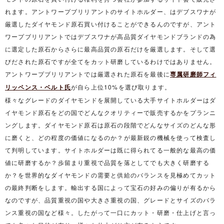
れます。アントワープブリリアントのサイトホルダー、はデブスワナが
厳選したダイヤモンド原石買い付けることができるんのですが、アント
ワープブリリアントではデブスワナが高品質ダイヤモンドブランドの為
に選定した原石からさらに最高品質の原石だけを厳選します。そして選
びだされた原石ですが全てをカット研磨しているわけではありません。
アントワープブリリアントでは厳選された原石を最後に
専属研磨師フィ
リッペンス・ベルト氏
が自ら上位10%を選び取ります。
様々なグレードのダイヤモンドを展開している大手サイトホルダーはダ
イヤモンド原石をどの国でどんなクオリティーで販売するかをプランニ
ングします。ダイヤモンド原石は原石の段階でどんなサイズのどんな形
に磨くと、どの程度の価値になるのか？が最新鋭の機械を使って検査し
て判明しています。サイトホルダーは既に得られてる一般的な最高の価
値に研磨するか？歩留まり重視で品質を落としてでも大きく研磨する
か？を世界的なダイヤモンドの需要と供給のバランスを見極めてカット
の最終判断をします。輸出する国によって宝石の好みの偏りが有るから
なのですが、品質重視の国や大きさ重視の国、グレードとサイズのバラ
ンス重視の国など様々。したがって一口にカット・研磨・仕上げと言っ