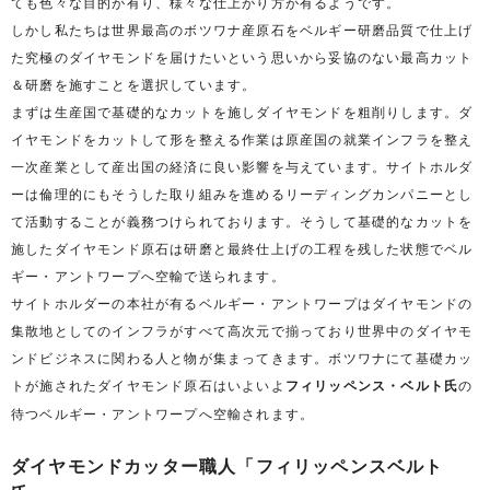
ても色々な目的が有り、様々な仕上がり方が有るようです。
しかし私たちは世界最高のボツワナ産原石をベルギー研磨品質で仕上げ
た究極のダイヤモンドを届けたいという思いから妥協のない最高カット
＆研磨を施すことを選択しています。
まずは生産国で基礎的なカットを施しダイヤモンドを粗削りします。ダ
イヤモンドをカットして形を整える作業は原産国の就業インフラを整え
一次産業として産出国の経済に良い影響を与えています。サイトホルダ
ーは倫理的にもそうした取り組みを進めるリーディングカンパニーとし
て活動することが義務つけられております。そうして基礎的なカットを
施したダイヤモンド原石は研磨と最終仕上げの工程を残した状態でベル
ギー・アントワープへ空輸で送られます。
サイトホルダーの本社が有るベルギー・アントワープはダイヤモンドの
集散地としてのインフラがすべて高次元で揃っており世界中のダイヤモ
ンドビジネスに関わる人と物が集まってきます。ボツワナにて基礎カッ
トが施されたダイヤモンド原石はいよいよ
フィリッペンス・ベルト氏
の
待つベルギー・アントワープへ空輸されます。
ダイヤモンドカッター職人「フィリッペンスベルト