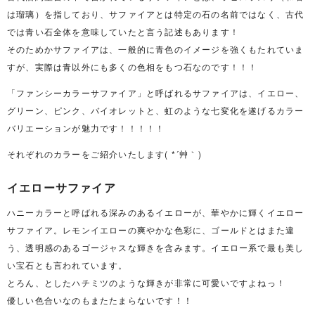
は瑠璃）を指しており、サファイアとは特定の石の名前ではなく、古代
では青い石全体を意味していたと言う記述もあります！
そのためかサファイアは、一般的に青色のイメージを強くもたれていま
すが、実際は青以外にも多くの色相をもつ石なのです！！！
「ファンシーカラーサファイア」と呼ばれるサファイアは、イエロー、
グリーン、ピンク、バイオレットと、虹のような七変化を遂げるカラー
バリエーションが魅力です！！！！！
それぞれのカラーをご紹介いたします( *´艸｀)
イエローサファイア
ハニーカラーと呼ばれる深みのあるイエローが、華やかに輝くイエロー
サファイア。レモンイエローの爽やかな色彩に、ゴールドとはまた違
う、透明感のあるゴージャスな輝きを含みます。イエロー系で最も美し
い宝石とも言われています。
とろん、としたハチミツのような輝きが非常に可愛いですよねっ！
優しい色合いなのもまたたまらないです！！