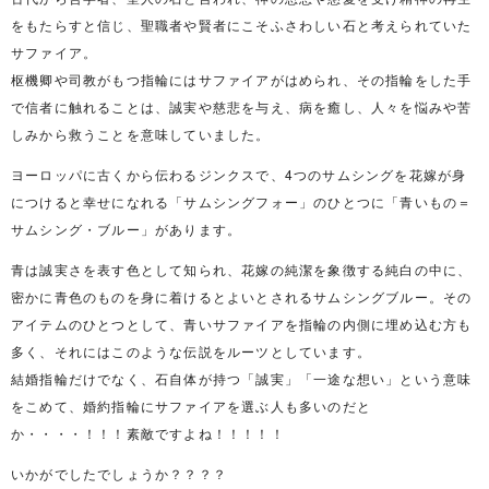
をもたらすと信じ、聖職者や賢者にこそふさわしい石と考えられていた
サファイア。
枢機卿や司教がもつ指輪にはサファイアがはめられ、その指輪をした手
で信者に触れることは、誠実や慈悲を与え、病を癒し、人々を悩みや苦
しみから救うことを意味していました。
ヨーロッパに古くから伝わるジンクスで、4つのサムシングを花嫁が身
につけると幸せになれる「サムシングフォー」のひとつに「青いもの＝
サムシング・ブルー」があります。
青は誠実さを表す色として知られ、花嫁の純潔を象徴する純白の中に、
密かに青色のものを身に着けるとよいとされるサムシングブルー。その
アイテムのひとつとして、青いサファイアを指輪の内側に埋め込む方も
多く、それにはこのような伝説をルーツとしています。
結婚指輪だけでなく、石自体が持つ「誠実」「一途な想い」という意味
をこめて、婚約指輪にサファイアを選ぶ人も多いのだと
か・・・・！！！素敵ですよね！！！！！
いかがでしたでしょうか？？？？