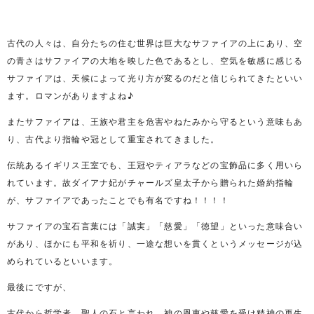
古代の人々は、自分たちの住む世界は巨大なサファイアの上にあり、空
の青さはサファイアの大地を映した色であるとし、空気を敏感に感じる
サファイアは、天候によって光り方が変るのだと信じられてきたといい
ます。ロマンがありますよね♪
またサファイアは、王族や君主を危害やねたみから守るという意味もあ
り、古代より指輪や冠として重宝されてきました。
伝統あるイギリス王室でも、王冠やティアラなどの宝飾品に多く用いら
れています。故ダイアナ妃がチャールズ皇太子から贈られた婚約指輪
が、サファイアであったことでも有名ですね！！！！
サファイアの宝石言葉には「誠実」「慈愛」「徳望」といった意味合い
があり、ほかにも平和を祈り、一途な想いを貫くというメッセージが込
められているといいます。
最後にですが、
古代から哲学者、聖人の石と言われ、神の恩恵や慈愛を受け精神の再生