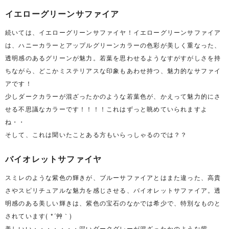
イエローグリーンサファイア
続いては、イエローグリーンサファイヤ！イエローグリーンサファイア
は、ハニーカラーとアップルグリーンカラーの色彩が美しく重なった、
透明感のあるグリーンが魅力。若葉を思わせるようなすがすがしさを持
ちながら、どこかミステリアスな印象もあわせ持つ、魅力的なサファイ
アです！
少しダークカラーが混ざったかのような若葉色が、かえって魅力的にさ
せる不思議なカラーです！！！！これはずっと眺めていられますよ
ね・・
そして、これは聞いたことある方もいらっしゃるのでは？？
バイオレットサファイヤ
スミレのような紫色の輝きが、ブルーサファイアとはまた違った、高貴
さやスピリチュアルな魅力を感じさせる、バイオレットサファイア。透
明感のある美しい輝きは、紫色の宝石のなかでは希少で、特別なものと
されています( *´艸｀)
美しいい・・・・・・・深いダークグレーが混ざったかのような紫。