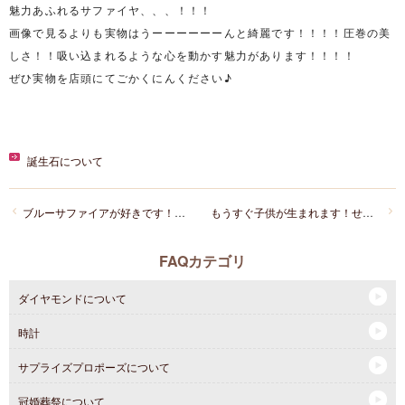
魅力あふれるサファイヤ、、、！！！
画像で見るよりも実物はうーーーーーーんと綺麗です！！！！圧巻の美
しさ！！吸い込まれるような心を動かす魅力があります！！！！
ぜひ実物を店頭にてごかくにんください♪
誕生石について
ブルーサファイアが好きです！サファイアとはどんな石なのでしょうか？？
もうすぐ子供が生まれます！せっかく女の子なので、ベビーリングを用意したいです、オススメとかありますか？
FAQカテゴリ
ダイヤモンドについて
時計
サプライズプロポーズについて
冠婚葬祭について