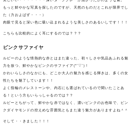
もっと鮮やかな写真を探したのですが、天然のものだとこれが限界でし
た（力およばず・・・）
肉眼で見ると深い色に吸い込まれるような美しさのあるいしです！！！
こちらも比較的によく耳にするのでは？？？
ピンクサファイヤ
ルビーのような情熱的な赤とはまた違った、初々しさや気品あふれる魅
力を放つ、鮮やかなピンクのサファイア(*’▽’)！
かわいらしさのなかにも、どこか大人の魅力を感じる輝きは、多くの女
性たちを魅了しています！！
よく指輪のメレストーンや、内石にも選ばれているので聞いたことあ
る！という方もいらっしゃるのでは？？
ルビーとちがって、鮮やかな赤ではなく、濃いピンクのお色味で、ピン
クダイヤモンドの控えめな雰囲気ともまた違う魅力がありますよね＾＾
そして・・きました！！！