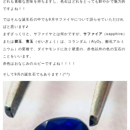
どれも素敵な意味を持ちますし、色石はどれをとっても鮮やかで魅力的
ですよね！！
ではそんな誕生石の中でも9月サファイヤについて語らせていただけれ
ばと思います♪
まずざっくりと、サファイヤとは何かですが、
サファイア
（sapphire）
または
碧玉
、
青玉
（せいぎょく）は、コランダム（Al
O
、酸化アルミ
2
3
ニウム）の変種で、ダイヤモンドに次ぐ硬度の、赤色以外の色の宝石の
ことをいいます。
赤色はおなじみのルビーですよね！！！！
そして9月の誕生石でもあります！(^^)