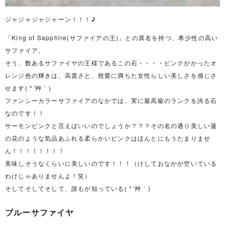
ジャジャジャジャーン！！！♪
「King of Sapphire(サファイアの王)」との異名を持つ、希少性の高い
サファイア。
そう、数あるサファイヤの王様であるこの石・・・・ピンクがかったオ
レンジ色の輝きは、高貴さと、慈愛に満ちた女性らしい美しさを感じさ
せます( *´艸｀)
ファンシーカラーサファイアのなかでは、実に最高級のランクを誇る石
なのです！！
サーモンピンクと言えばいいのでしょうか？？？その名の通り美しい蓮
の花のような気品あふれる柔らかいピンクはほんとにもうたまりませ
ん！！！！！！！！
美味しそうなくらいに美しいのです！！！（けしておなかが空いている
わけじゃありませんよ！笑）
そしてそしてそして、誰もが知っている( *´艸｀)
ブルーサファイヤ