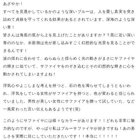
あざやか！
すべてを見透かしているかのような深いブルーは、人を愛し真実を突き
詰めて貞操を守ってくれる効果があるとされています。深海のような深
い青！
皆さんは海底の底から上を見上げたことがありますか？？黒に近い深い
青ののなか、水面側は光が差し込みすごく幻想的な光景を見ることがで
きるんです！
波の揺れに合わせて、ぬらぬらと揺らめく光の動きがまさにサファイヤ
の輝きに似ていて、サファイヤをのぞき込むとその幻想的な輝きに心を
動かされてしまいますよね！
浮気心やよこしまな考えを持つと、石の色を濁らせてしまうともいわ
れ、浮気をしている女性がサファイアを持つと、色が変わると信じられ
ていました。男性が美しい女性にサファイアを贈って試していた、など
一風変わった言い伝えもあるようです(笑)
このようにサファイヤには様々なカラーがあります！！どれも非常に魅
力的なのですが、やっぱり私はブルーサファイヤが好きですね！あの美
しさを実際に目にしていただきたいです！！本当に！！！！！