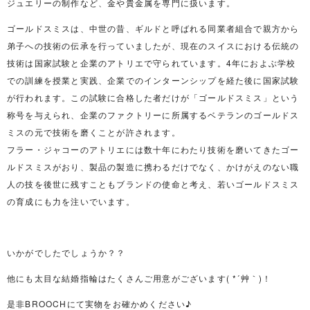
ジュエリーの制作など、金や貴金属を専門に扱います。
ゴールドスミスは、中世の昔、ギルドと呼ばれる同業者組合で親方から
弟子への技術の伝承を行っていましたが、現在のスイスにおける伝統の
技術は国家試験と企業のアトリエで守られています。4年におよぶ学校
での訓練を授業と実践、企業でのインターンシップを経た後に国家試験
が行われます。この試験に合格した者だけが「ゴールドスミス」という
称号を与えられ、企業のファクトリーに所属するベテランのゴールドス
ミスの元で技術を磨くことが許されます。
フラー・ジャコーのアトリエには数十年にわたり技術を磨いてきたゴー
ルドスミスがおり、製品の製造に携わるだけでなく、かけがえのない職
人の技を後世に残すこともブランドの使命と考え、若いゴールドスミス
の育成にも力を注いでいます。
いかがでしたでしょうか？？
他にも太目な結婚指輪はたくさんご用意がございます( *´艸｀)！
是非BROOCHにて実物をお確かめください♪