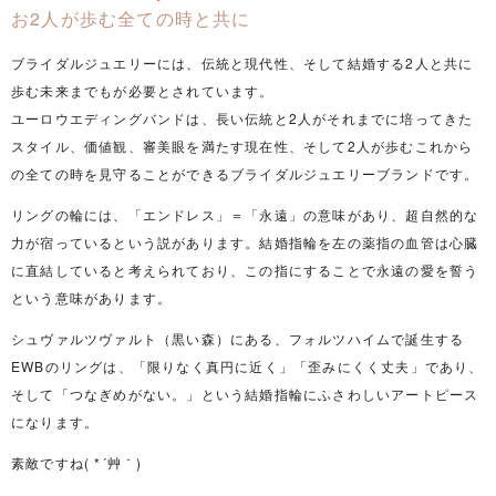
お2人が歩む全ての時と共に
ブライダルジュエリーには、伝統と現代性、そして結婚する2人と共に
歩む未来までもが必要とされています。
ユーロウエディングバンドは、長い伝統と2人がそれまでに培ってきた
スタイル、価値観、審美眼を満たす現在性、そして2人が歩むこれから
の全ての時を見守ることができるブライダルジュエリーブランドです。
リングの輪には、「エンドレス」＝「永遠」の意味があり、超自然的な
力が宿っているという説があります。結婚指輪を左の薬指の血管は心臓
に直結していると考えられており、この指にすることで永遠の愛を誓う
という意味があります。
シュヴァルツヴァルト（黒い森）にある、フォルツハイムで誕生する
EWBのリングは、「限りなく真円に近く」「歪みにくく丈夫」であり、
そして「つなぎめがない。」という結婚指輪にふさわしいアートピース
になります。
素敵ですね( *´艸｀)