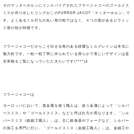
そのマッターホルンにインスパイアされたフラージャコーのゴールドス
ミスが作り出したリングがこのFURRER-JACOT「マッターホルン」で
す。よくあるミル打ちの丸い形の粒ではなく、４つの面があるピラミッ
ド形の粒が特徴です。
フラージャコーだからこそ出せる角のある綺麗なミルグレインは本当に
魅力的です。一粒一粒丁寧に作られている滑らかで美しいデザインは是
非実物をご覧になっていただきたいです(*^^*)♪
フラージャコーは
ヨーロッパにおいて、貴金属を扱う職人は、扱う金属によって「シルバ
ースミス」や「ゴールドスミス」などと呼ばれ方が異なります。「シル
バースミス（銀細工職人）」は、主に銀食器やフォークなど、シルバー
の加工を専門に行い、「ゴールドスミス（金細工職人）」は、金細工や