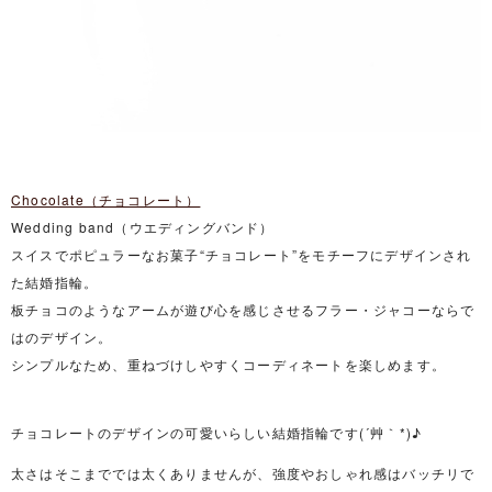
Chocolate（チョコレート）
Wedding band（ウエディングバンド）
スイスでポピュラーなお菓子“チョコレート”をモチーフにデザインされ
た結婚指輪。
板チョコのようなアームが遊び心を感じさせるフラー・ジャコーならで
はのデザイン。
シンプルなため、重ねづけしやすくコーディネートを楽しめます。
チョコレートのデザインの可愛いらしい結婚指輪です(´艸｀*)♪
太さはそこまででは太くありませんが、強度やおしゃれ感はバッチリで