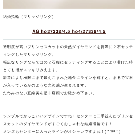
結婚指輪（マリッジリング）
AG ho27338/4.5 ho4/27338/4.5
透明度が高いプリンセスカットの天然ダイヤモンドを贅沢に２石セッテ
ィングしたマリッジリング。
幅広なリングならではの２石縦にセッティングすることにより着けた時
とても指がスッキリみえます。
鍛造により極限にまで鍛えこまれた地金にラインを施すと、まるで宝石
が入っているかのような光沢感が生まれます。
たわみのない直線美を是非店頭でお確かめ下さい。
シンプルでかっこいいデザインですね！センターに二手並んだプリンセ
スカットのダイヤモンドがすごくおしゃれな結婚指輪です！
メンズもセンターに入ったラインがオシャレですよね！( *´艸｀)