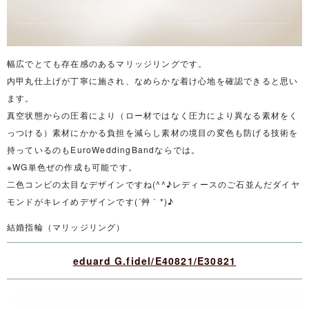
幅広でとても存在感のあるマリッジリングです。
内甲丸仕上げが丁寧に施され、なめらかな着け心地を確認できると思い
ます。
真空状態からの圧着により（ロー材ではなく圧力により異なる素材をく
っつける）素材にかかる負担を減らし素材の境目の変色も防げる技術を
持っているのもEuroWeddingBandならでは。
※WG単色ぜの作成も可能です。
二色コンビの太目なデザインですね(^^♪レディースのご石並んだダイヤ
モンドがキレイめデザインです(´艸｀*)♪
結婚指輪（マリッジリング）
eduard G.fidel/E40821/E30821