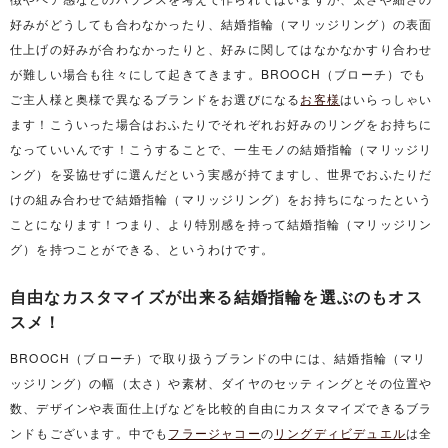
好みがどうしても合わなかったり、結婚指輪（マリッジリング）の表面
仕上げの好みが合わなかったりと、好みに関してはなかなかすり合わせ
が難しい場合も往々にして起きてきます。BROOCH（ブローチ）でも
ご主人様と奥様で異なるブランドをお選びになる
お客様
はいらっしゃい
ます！こういった場合はおふたりでそれぞれお好みのリングをお持ちに
なっていいんです！こうすることで、一生モノの結婚指輪（マリッジリ
ング）を妥協せずに選んだという実感が持てますし、世界でおふたりだ
けの組み合わせで結婚指輪（マリッジリング）をお持ちになったという
ことになります！つまり、より特別感を持って結婚指輪（マリッジリン
グ）を持つことができる、というわけです。
自由なカスタマイズが出来る結婚指輪を選ぶのもオス
スメ！
BROOCH（ブローチ）で取り扱うブランドの中には、結婚指輪（マリ
ッジリング）の幅（太さ）や素材、ダイヤのセッティングとその位置や
数、デザインや表面仕上げなどを比較的自由にカスタマイズできるブラ
ンドもございます。中でも
フラージャコー
の
リングディビデュエル
は全