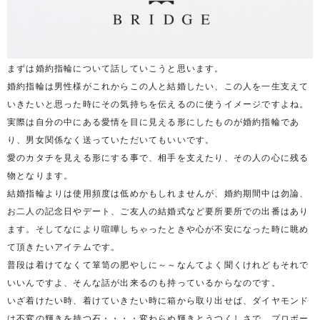
まずは婚約指輪について話していこうと思います。
婚約指輪は男性様がこれからこの人と結婚したい、この人を一生支えて
いきたいと思った時にその気持ちを伝えるのに使うイメージですよね。
実際は自分の中にある愛情を目に見える形にしたものが婚約指輪であ
り、男女関係なく送っていただいてもいいです。
愛のカタチを見える形にする事で、相手を支えたり、その人の心に残る
物となります。
結婚指輪よりは使用頻度は低めかもしれませんが、婚約期間中は勿論、
お二人の記念日やデート、ご友人の結婚式など要所要所での出番はあり
ます。そしてなにより喧嘩しちゃったときや心が不安になった時に眺め
て頂きたいアイテムです。
普段は着けてなくて箪笥の肥やしに～～なんてよく聞くけれどもそれで
いいんですよ、そんな話が出来るのも持っているからなのです。
いざ着けたい時、着けていきたい時に箱から取り出せば、ダイヤモンド
は不変の輝きを持つ石・・・・変わらぬ輝きとうつくしさで、プロポー