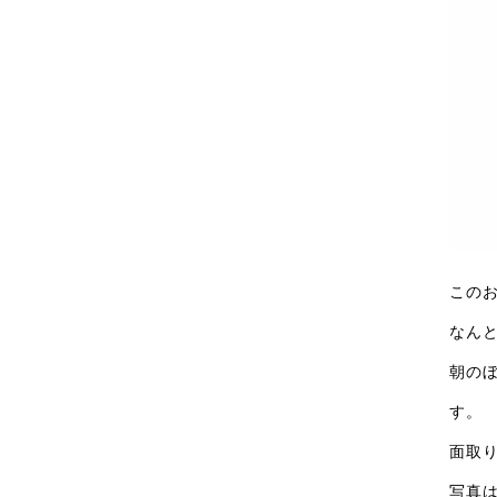
このお
なん
朝の
す。
面取
写真