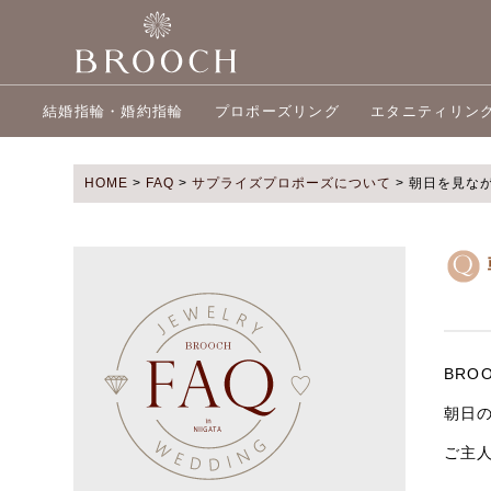
結婚指輪・婚約指輪
プロポーズリング
エタニティリン
HOME
>
FAQ
>
サプライズプロポーズについて
>
朝日を見な
BR
朝日
ご主