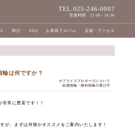
TEL.025-246-0007
営業時間
11:00 - 19:00
ス
時計
FAQ
お客様アルバム
店舗・アクセス
指輪は何ですか？
サプライズプロポーズについて
結婚指輪・婚約指輪の選び方
が非常に豊富です！！
ですが、まずは何個かオススメをご案内いたします！