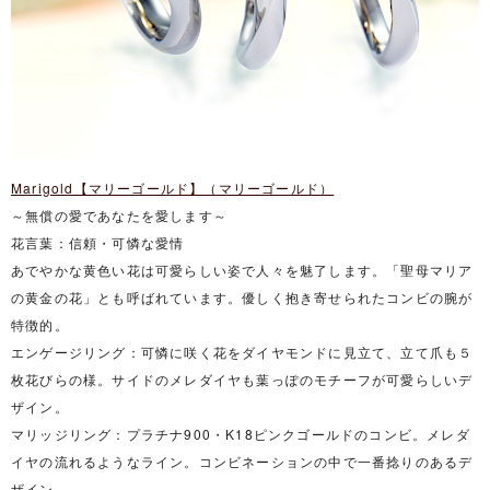
Marigold【マリーゴールド】（マリーゴールド）
～無償の愛であなたを愛します～
花言葉：信頼・可憐な愛情
あでやかな黄色い花は可愛らしい姿で人々を魅了します。「聖母マリア
の黄金の花」とも呼ばれています。優しく抱き寄せられたコンビの腕が
特徴的。
エンゲージリング：可憐に咲く花をダイヤモンドに見立て、立て爪も５
枚花びらの様。サイドのメレダイヤも葉っぽのモチーフが可愛らしいデ
ザイン。
マリッジリング：プラチナ900・K18ピンクゴールドのコンビ。メレダ
イヤの流れるようなライン。コンビネーションの中で一番捻りのあるデ
ザイン。