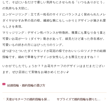
して。そばにいるだけで優しい気持ちにさせられる「いつもありがとう」
の気持ちを大切に。
エンゲージリング：立て爪一粒石のサイドにバランスよく留められたメレ
ダイヤがかすみ草の花の様。繊細な腕にもしっかりとデザインが施され愛
らしさを表現。
マリッジリング：デザイン性バランスが特徴的。幾重にも重なり合う葉と
可愛いお花が一つ（ダイヤ）動きがあって、細見だけど違った存在感が。
可愛いもの好きの方にはぴったりのリング。
ぽつぽつとついたダイヤモンドが花冠の様でかわいいシロツメクサの結婚
指輪です。細めで華奢なデザインが女性らしさを際立たせますね！！
いかがでしたでしょうか？？お花モチーフのデザインはまだまだござい
ます。ぜひ店頭にて実物をお確かめください♪
結婚指輪・婚約指輪の選び方
天使がモチーフの婚約指輪を探しているのですが、ありますか？
サプライズで婚約指輪を贈りたいです。彼女の持っているリングの直径が約15.5㎜でした。これは何号ですか？