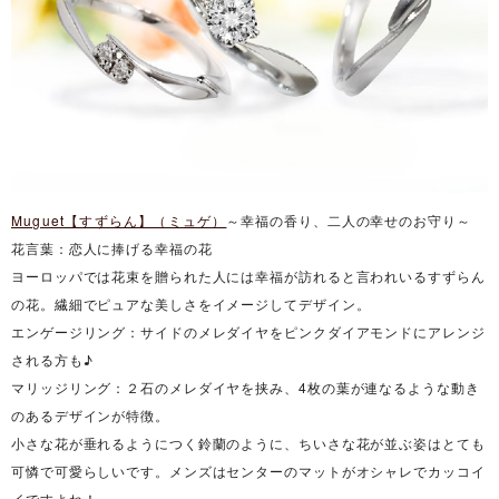
Muguet【すずらん】（ミュゲ）
～幸福の香り、二人の幸せのお守り～
花言葉：恋人に捧げる幸福の花
ヨーロッパでは花束を贈られた人には幸福が訪れると言われいるすずらん
の花。繊細でピュアな美しさをイメージしてデザイン。
エンゲージリング：サイドのメレダイヤをピンクダイアモンドにアレンジ
される方も♪
マリッジリング：２石のメレダイヤを挟み、4枚の葉が連なるような動き
のあるデザインが特徴。
小さな花が垂れるようにつく鈴蘭のように、ちいさな花が並ぶ姿はとても
可憐で可愛らしいです。メンズはセンターのマットがオシャレでカッコイ
イですよね！