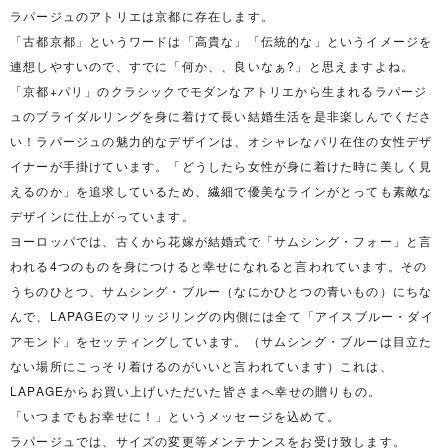
ラパージュのアトリエは京都に存在します。
「古都京都」というワードは「高貴な」「伝統的な」というイメージを
連想しやすいので、すでに「何か、、良いなぁ?」と思えますよね。
「京都+パリ」のクラシックでモダンなアトリエから生まれるラパージ
ュのブライダルリングを身に着けて長い結婚生活を是非楽しんでくださ
い！ラパージュの魅力的なデザインは、オシャレなパリ在住の女性デザ
イナーが手掛けています。「どうしたら女性が身に着けた時に美しく見
えるのか」を追求しているため、繊細で優美なラインがとっても素敵な
デザインに仕上がっています。
ヨーロッパでは、古くから花嫁が結婚式で「サムシング・フォー」と言
われる4つのものを身につけると幸せになれると言われています。その
うちのひとつ、サムシング・ブルー（なにかひとつの青いもの）にちな
んで、LAPAGEのマリッジリングの内側には全て「アイスブルー・ダイ
アモンド」をセッティングしています。（サムシング・ブルーは目立た
ない場所にこっそり着けるのがいいと言われています）これは、
LAPAGEからお買い上げいただいた皆さまへ幸せの贈りもの。
「いつまでもお幸せに！」というメッセージを込めて。
ラパージュでは、サイズの変更等メンテナンスをお受け致します。