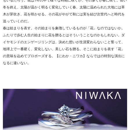
冬を終え、太陽が温かく明るく変化していく春、太陽に温められた大地には草
木が芽吹き、花を咲かせる。その花がやがて秋には実を結び次世代へと時代を
送っていくのだ。
春は始まりを表す。その始まりを象徴しているものが「花」なのではないか。
ふたりで歩む人生の始まりに花を贈るとはそういうことなのかもしれない。ダ
イヤモンドのエンゲージリングは、決めた想いが生涯変わらないこと誓って、
地球上で一番硬く、変化しない、美しい石を贈る。そこに始まりを表す「花」
の意味を込めてプロポーズする。【にわか・ニワカ】ならではの特別な演出に
なるに違いない。