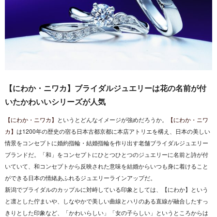
【にわか・ニワカ】ブライダルジュエリーは花の名前が付
いたかわいいシリーズが人気
【にわか・ニワカ】
というとどんなイメージが強めだろうか。
【にわか・ニワ
カ】
は1200年の歴史の宿る日本古都京都に本店アトリエを構え、日本の美しい
情景をコンセプトに婚約指輪・結婚指輪を作り出す老舗ブライダルジュエリー
ブランドだ。「和」をコンセプトにひとつひとつのジュエリーに名前と詩が付
いていて、和コンセプトから反映された意味を結婚からいつも身に着けること
ができる日本の情緒あふれるジュエリーラインアップだ。
新潟でブライダルのカップルに対峙している印象としては、【にわか】という
と凛とした佇まいや、しなやかで美しい曲線とハリのある直線が融合したすっ
きりとした印象など、「かわいらしい」「女の子らしい」というところからは