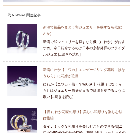
俄 NIWAKA 関連記事
新潟で気品をまとう和ジュエリーを探すなら俄(に
わか)
新潟で和ジュエリーを探すなら俄（にわか）がおす
すめ。今日紹介するのは日本の京都発祥のブライダ
ルジュエ [...続きを読む]
新潟にわか【ニワカ】エンゲージリング花麗（はな
うらら）に花嫁が注目
にわか【ニワカ・俄・NIWAKA 】花麗（はなうら
ら）はジュエリー自身がまるで旋律を奏でるように
歌い [...続きを読む]
【俄 にわか花匠の彫り】美しい和彫りを楽しむ結
婚指輪
ダイナミックな和彫りを楽しむことのできる俄(ニ
ワカ)NIWAKAの結婚指輪「花匠の彫り（かしょうの