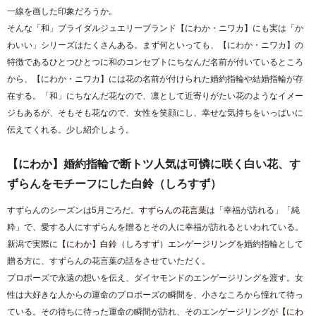
一線を画した印象だろうか。
そんな「和」ブライダルジュエリーブランド【にわか・ニワカ】にも実は「か
わいい」シリーズはたくさんある。まず何といっても、【にわか・ニワカ】の
特徴であるひとつひとつに和のコンセプトにちなんだ名前が付いているところ
から、【にわか・ニワカ】には花の名前が付けられた婚約指輪や結婚指輪が存
在する。「和」にちなんだ花なので、凛として近寄りがたい花のようなイメー
ジもあるが、そもそも花なので、女性を笑顔にし、幸せな気持ちをいっぱいに
伝えてくれる。少し紹介しよう。
【にわか】婚約指輪で断トツ人気は可憐に咲く白い花、す
ずらんをモチーフにした白鈴（しろすず）
すずらんのシーズンは5月ごろだ。
すずらんの花言葉
は「幸福が訪れる」「純
粋」で、愛する人にすずらんを贈るとその人に幸福が訪れるといわれている。
新潟で実際に
【にわか】白鈴（しろすず）エンゲージリング
を婚約指輪として
贈る方に、すずらんの花言葉の話をさせていただく。
プロポーズで永遠の想いを伝え、ダイヤモンドのエンゲージリングを渡す。女
性は大好きな人からの運命のプロポーズの瞬間を、小さなころから憧れて待っ
ている。その待ちに待った運命の瞬間が訪れ、そのエンゲージリングが
【にわ