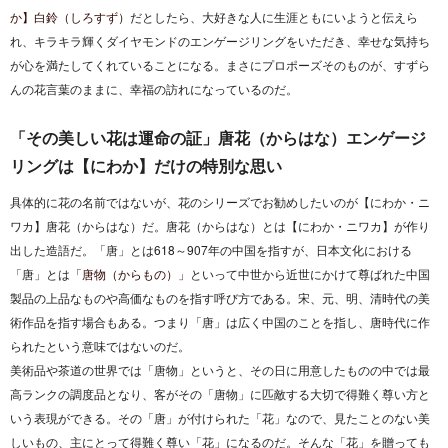
か】白鈴（しろすず）
だとしたら、大好きな人に生涯ともにいようと伝えら
れ、キラキラ輝くダイヤモンドのエンゲージリングをいただき、幸せな気持ち
が心を満たしてくれていることになる。まさにプロポーズそのものが、すずら
んの花言葉のままに、幸福の訪れになっているのだ。
「その美しい花は運命の証」唐花（からはな）エンゲージ
リングは【にわか】だけの特別な思い
具体的に花の名前ではないが、花のシリーズでお勧めしたいのが【にわか・ニ
ワカ】唐花（からはな）だ。唐花（からはな）とは【にわか・ニワカ】が作り
出した造語だ。「唐」とは618～907年の中国を指すが、日本文化における
「唐」とは
「唐物（からもの）」
といって中世から近世にかけて尊ばれた中国
製品の上品なものや高価なものを指す呼び方である。宋、元、明、清時代の美
術作品を指す場合もある。つまり「唐」は広く中国のことを指し、唐時代に作
られたという意味ではないのだ。
美術品や茶道の世界では「唐物」というと、その日に用意したものの中では最
高ランクの調度品となり、客がその「唐物」に匹敵する大切で得難く尊い方と
いう表現ができる。その「唐」が付けられた「花」なので、見たことのない美
しいもの、主にとって得難く尊い「花」になるのだ。そんな「花」を贈っても