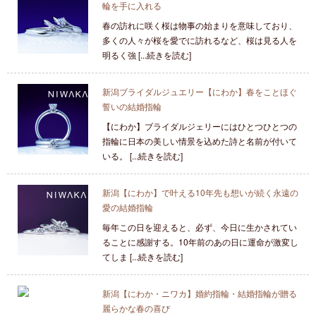
輪を手に入れる
春の訪れに咲く桜は物事の始まりを意味しており、
多くの人々が桜を愛でに訪れるなど、桜は見る人を
明るく強 [...続きを読む]
新潟ブライダルジュエリー【にわか】春をことほぐ
誓いの結婚指輪
【にわか】ブライダルジェリーにはひとつひとつの
指輪に日本の美しい情景を込めた詩と名前が付いて
いる。 [...続きを読む]
新潟【にわか】で叶える10年先も想いが続く永遠の
愛の結婚指輪
毎年この日を迎えると、必ず、今日に生かされてい
ることに感謝する。10年前のあの日に運命が激変し
てしま [...続きを読む]
新潟【にわか・ニワカ】婚約指輪・結婚指輪が贈る
麗らかな春の喜び