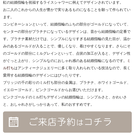
虹の結婚指輪を祝福するライスシャワーに例えてデザインされています。
お二人のこれからの人生が豊かで実りあるものになることを願って作られてい
ます。
コンビネーションといって、結婚指輪のふちの部分がゴールドになっていて、
センターの部分がプラチナになっているデザインは、昔から結婚指輪の定番で
す。プラチナ素材だけでは、シンプルになりすぎる結婚指輪の見た目が、温か
みのあるゴールドが入ることで、優しくなり、着けやすくなります。さらにそ
のゴールドの部分にミルグレインといって、点状の加工が入ると、デザイン性
がぐっと上がり、シンプルなのにおしゃれ感のある結婚指輪になるのです。
ミ
ル打ち
はアンティークジュエリーに多く取り入れられている技法なので、長く
愛用する結婚指輪のデザインにはぴったりです。
ブリッジの千の彩りのミル打ち部分の金属は、プラチナ、ホワイトゴールド、
イエローゴールド、ピンクゴールドからお選びいただけます。
ピンクゴールドのミル打ちデザインの結婚指輪は、シンプルさと、かわいさ
と、おしゃれさがしっかりあって、私のおすすめです。