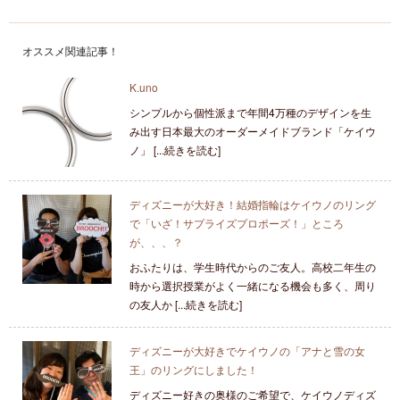
オススメ関連記事！
K.uno
シンプルから個性派まで年間4万種のデザインを生
み出す日本最大のオーダーメイドブランド「ケイウ
ノ」 [...続きを読む]
ディズニーが大好き！結婚指輪はケイウノのリング
で「いざ！サプライズプロポーズ！」ところ
が、、、？
おふたりは、学生時代からのご友人。高校二年生の
時から選択授業がよく一緒になる機会も多く、周り
の友人か [...続きを読む]
ディズニーが大好きでケイウノの「アナと雪の女
王」のリングにしました！
ディズニー好きの奥様のご希望で、ケイウノディズ