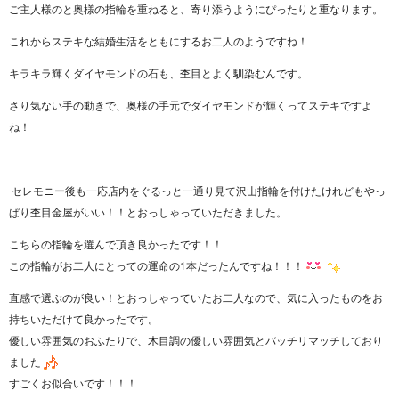
ご主人様のと奥様の指輪を重ねると、寄り添うようにぴったりと重なります。
これからステキな結婚生活をともにするお二人のようですね！
キラキラ輝くダイヤモンドの石も、杢目とよく馴染むんです。
さり気ない手の動きで、奥様の手元でダイヤモンドが輝くってステキですよ
ね！
セレモニー後も一応店内をぐるっと一通り見て沢山指輪を付けたけれどもやっ
ぱり杢目金屋がいい！！とおっしゃっていただきました。
こちらの指輪を選んで頂き良かったです！！
この指輪がお二人にとっての運命の1本だったんですね！！！
直感で選ぶのが良い！とおっしゃっていたお二人なので、気に入ったものをお
持ちいただけて良かったです。
優しい雰囲気のおふたりで、木目調の優しい雰囲気とバッチリマッチしており
ました
すごくお似合いです！！！