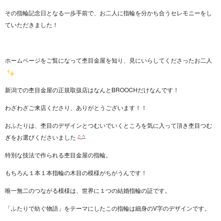
その指輪記念日となる一歩手前で、お二人に指輪を分かち合うセレモニーをし
ていただきました！
ホームページをご覧になって杢目金屋を知り、見にいらしてくださったお二人
新潟での杢目金屋の正規取扱店はなんとBROOCHだけなんです！
わざわざご来店くださり、ありがとうございます！！
おふたりは、杢目のデザインとつむいでいくところを気に入って頂き杢目つむ
ぎをお選びくださいました
特別な技法で作られる杢目金屋の指輪。
もちろん１本１本指輪の木目の模様がちがうんです！
唯一無二のつながる模様は、世界に１つの結婚指輪の証です。
「ふたりで紡ぐ物語」をテーマにしたこの指輪は細身のV字のデザインです。