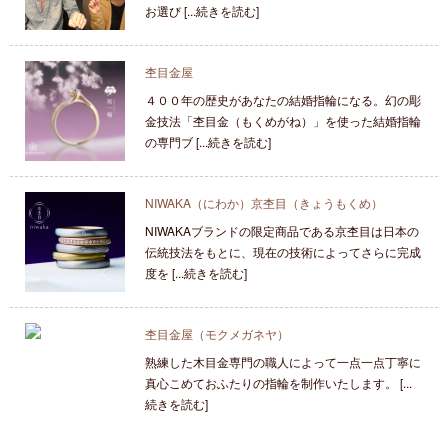
お選び [...続きを読む]
杢目金屋
４００年の歴史があなたの結婚指輪になる。幻の彫
金技法「杢目金（もくめがね）」を使った結婚指輪
の専門ブ [...続きを読む]
NIWAKA（にわか）京杢目（きょうもくめ）
NIWAKAブランドの限定商品である京杢目は日本の
伝統技法をもとに、現在の技術によってさらに完成
度を [...続きを読む]
杢目金屋（モクメガネヤ）
熟練した木目金専門の職人によって一点一点丁寧に
真心こめておふたりの指輪を制作いたします。 [...
続きを読む]