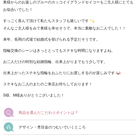
奥様からのお返しのブルーのカッコイイグランドセイコーもご主人様にとても
お似合いでした！
すっごく喜んで頂けて私たちスタッフも嬉しいです
そんなご主人様をみて奥様も幸せそうで、本当に素敵なお二人でした！！
来年、長岡の式場で結婚式を挙げられる予定だそうです。
指輪交換のシーンはきっととってもステキな時間になりますよね。
お二人だけの特別な結婚指輪、出来上がりまでもう少しです。
出来上がったステキな指輪をおふたりにお渡しするのが楽しみです
ステキなお二人のまたのご来店お待ちしております！
S様、M様ありがとうございました！
商品を選んだこだわりポイントは？
デザイン・杢目金のつむいでいくところ