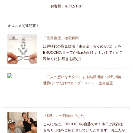
お客様アルバムTOP
オススメ関連記事！
「杢目金屋」徹底解剖
江戸時代の彫金技法「杢目金（もくめがね）」を
BROOCHスタッフが徹底解剖！カミカミですがご
容赦くだ [...続きを読む]
二人の想いをカタチにする結婚指輪・婚約指輪
世界に1つだけのオーダーメイド 杢目金屋
『和!!』に一目惚れでした
こんにちは、BROOCHの齋藤です！本日は政行様
＆ちとせ様をご紹介させていただきます！お二人が