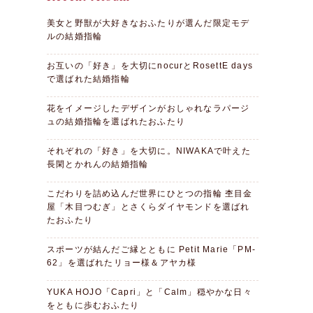
美女と野獣が大好きなおふたりが選んだ限定モデ
ルの結婚指輪
お互いの「好き」を大切にnocurとRosettE days
で選ばれた結婚指輪
花をイメージしたデザインがおしゃれなラパージ
ュの結婚指輪を選ばれたおふたり
それぞれの「好き」を大切に。NIWAKAで叶えた
長閑とかれんの結婚指輪
こだわりを詰め込んだ世界にひとつの指輪 杢目金
屋「木目つむぎ」とさくらダイヤモンドを選ばれ
たおふたり
スポーツが結んだご縁とともに Petit Marie「PM-
62」を選ばれたリョー様＆アヤカ様
YUKA HOJO「Capri」と「Calm」穏やかな日々
をともに歩むおふたり