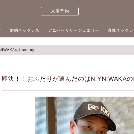
来店予約
グ
婚約ネックレス
アニバーサリージュエリー
真珠ネックレ
WAKAのHamony
即決！！おふたりが選んだのはN.YNIWAKAのH