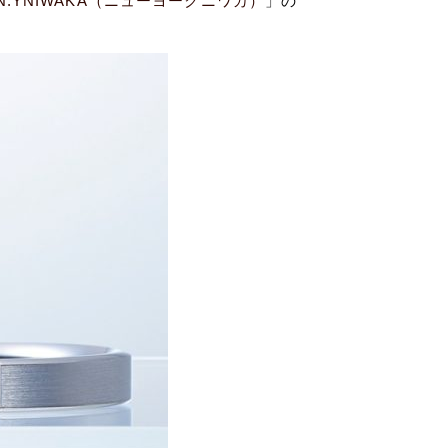
N.YNIWAKA（ニューヨークニワカ）
」
の