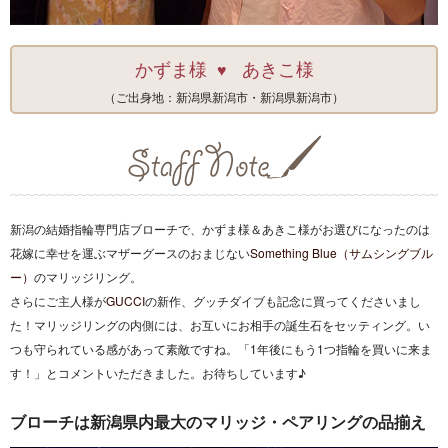
かずま様
あきこ様
♥
（ご出身地：新潟県新潟市・新潟県新潟市）
新潟の結婚指輪専門店ブローチで、かずま様＆あきこ様がお選びになったのは
花嫁に幸せを運ぶマザーグースのおまじない
Something Blue（サムシングブル
ー）
のマリッジリング。
さらにご主人様が
GUCCI
の新作、グッチダイブも記念に買ってくださいまし
た！マリッジリングの内側には、お互いにお相手の誕生石をセッティング。い
つも守られている感があって素敵ですね。「1年後にもう1つ指輪を買いに来ま
す！」とコメントいただきました。お待ちしています♪
ブローチは新潟県内最大のマリッジ・ペアリングの品揃え